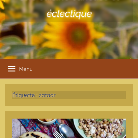
éclectique
Menu
Étiquette :
zataar