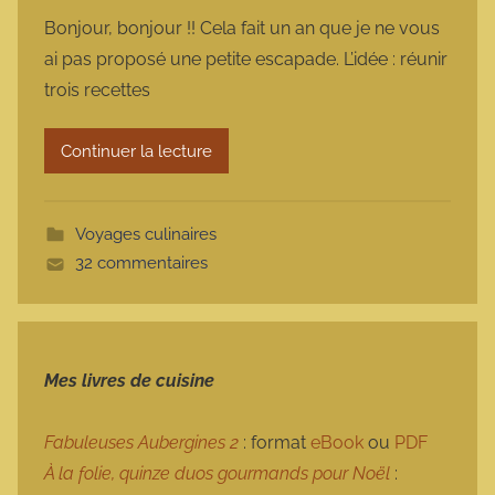
a
Bonjour, bonjour !! Cela fait un an que je ne vous
r
ai pas proposé une petite escapade. L’idée : réunir
m
trois recettes
a
r
Continuer la lecture
m
o
t
Voyages culinaires
t
32 commentaires
e
Mes livres de cuisine
Fabuleuses Aubergines 2
: format
eBook
ou
PDF
À la folie, quinze duos gourmands pour Noël
: