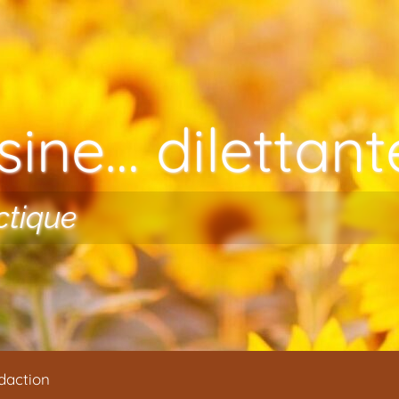
ine… dilettante
ctique
daction