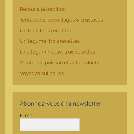
Retour à la tradition
Tentacules, coquillages & crustacés
Un fruit, trois recettes
Un légume, trois recettes
Une légumineuse, trois recettes
Viande ou poisson et autres duels
Voyages culinaires
Abonnez-vous à la newsletter
E-mail
*