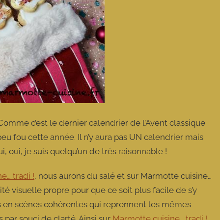
 Comme c’est le dernier calendrier de l’Avent classique
peu fou cette année. Il n’y aura pas UN calendrier mais
, oui, je suis quelqu’un de très raisonnable !
e… tradi !
, nous aurons du salé et sur Marmotte cuisine…
té visuelle propre pour que ce soit plus facile de s’y
es en scènes cohérentes qui reprennent les mêmes
par souci de clarté. Ainsi sur
Marmotte cuisine… tradi !
,