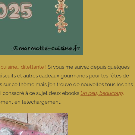
uisine… dilettante !
Si vous me suivez depuis quelques
 biscuits et autres cadeaux gourmands pour les fêtes de
s sur ce thème mais j’en trouve de nouvelles tous les ans
ussi consacré à ce sujet deux ebooks
Un peu, beaucoup,
uitement en téléchargement.