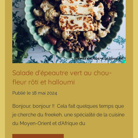
Salade d’épeautre vert au chou-
fleur rôti et halloumi
Publié le
18 mai 2024
p
a
Bonjour, bonjour !! Cela fait quelques temps que
r
je cherche du freekeh, une spécialité de la cuisine
m
du Moyen-Orient et d’Afrique du
a
r