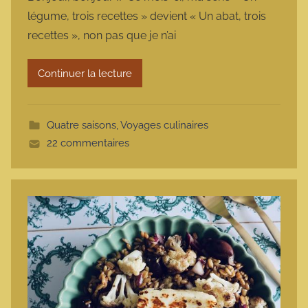
r
légume, trois recettes » devient « Un abat, trois
m
recettes », non pas que je n’ai
a
r
Continuer la lecture
m
o
t
Quatre saisons
,
Voyages culinaires
t
22 commentaires
e