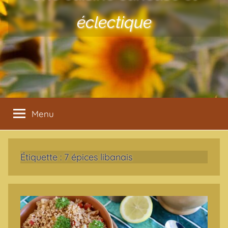
éclectique
Menu
Étiquette :
7 épices libanais