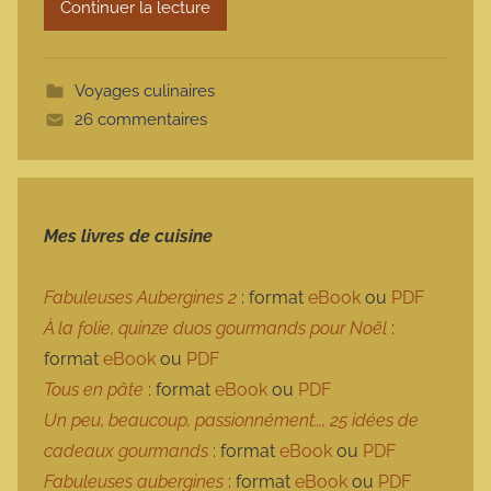
Continuer la lecture
m
o
t
Voyages culinaires
t
26 commentaires
e
Mes livres de cuisine
Fabuleuses Aubergines 2
: format
eBook
ou
PDF
À la folie, quinze duos gourmands pour Noël
:
format
eBook
ou
PDF
Tous en pâte
: format
eBook
ou
PDF
Un peu, beaucoup, passionnément…, 25 idées de
cadeaux gourmands
: format
eBook
ou
PDF
Fabuleuses aubergines
: format
eBook
ou
PDF