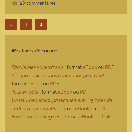
28 commentaires
e
Pagination des publications
Publications précédentes
«
1
2
Mes livres de cuisine
Fabuleuses Aubergines 2
: format
eBook
ou
PDF
À la folie, quinze duos gourmands pour Noël
:
format
eBook
ou
PDF
Tous en pâte
: format
eBook
ou
PDF
Un peu, beaucoup, passionnément…, 25 idées de
cadeaux gourmands
: format
eBook
ou
PDF
Fabuleuses aubergines
: format
eBook
ou
PDF