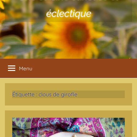
éclectique
Menu
Étiquette :
clous de girofle