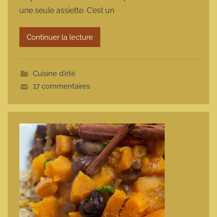
m
une seule assiette. C’est un
a
r
Continuer la lecture
m
o
t
Cuisine d'été
t
17 commentaires
e