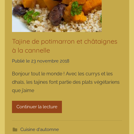
Tajine de potimarron et châtaignes
à la cannelle
Publié le
23 novembre 2018
p
a
Bonjour tout le monde ! Avec les currys et les
r
dhals, les tajines font partie des plats végétariens
m
que j’aime
a
r
Continuer la lecture
m
o
t
Cuisine d'automne
t