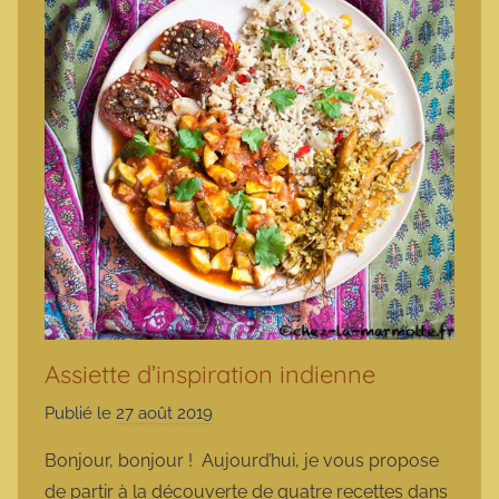
Assiette d’inspiration indienne
Publié le
27 août 2019
p
a
Bonjour, bonjour ! Aujourd’hui, je vous propose
r
de partir à la découverte de quatre recettes dans