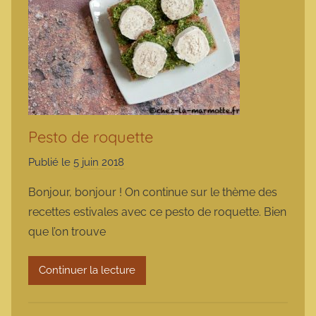
Pesto de roquette
Publié le
5 juin 2018
p
a
Bonjour, bonjour ! On continue sur le thème des
r
recettes estivales avec ce pesto de roquette. Bien
m
que l’on trouve
a
r
Continuer la lecture
m
o
t