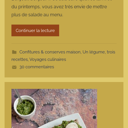
r
du printemps, vous avez très envie de mettre
m
plus de salade au menu.
a
r
Continuer la lecture
m
o
t
Confitures & conserves maison
,
Un légume, trois
t
recettes
,
Voyages culinaires
e
30 commentaires