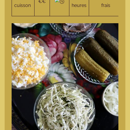
€€
cuisson
heures
frais