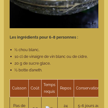
Les ingrédients pour 6-8 personnes :
½ chou blanc,
10 cl de vinaigre de vin blanc ou de cidre,
20 g de sucre glace,
½ botte d’aneth.
Temps
Cuisson
Coût
Repos
Conservation
S
requis
V
Pas de
24
5-6 jours au