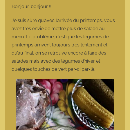
m
Bonjour, bonjour !!
a
r
Je suis sûre qu’avec l’arrivée du printemps, vous
m
avez très envie de mettre plus de salade au
o
menu. Le problème, c’est que les légumes de
t
printemps arrivent toujours très lentement et
t
qu’au final, on se retrouve encore à faire des
e
salades mais avec des légumes d’hiver et
quelques touches de vert par-ci par-là.