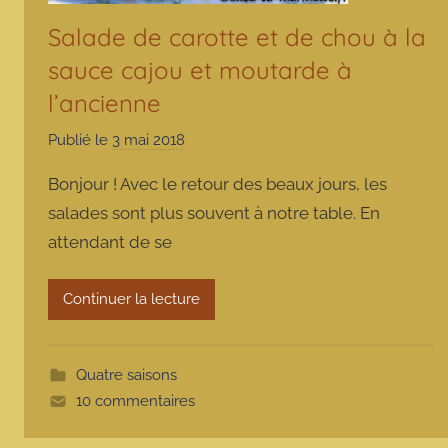
Salade de carotte et de chou à la
sauce cajou et moutarde à
l’ancienne
Publié le
3 mai 2018
p
a
Bonjour ! Avec le retour des beaux jours, les
r
salades sont plus souvent à notre table. En
m
attendant de se
a
r
m
Continuer la lecture
o
t
t
Quatre saisons
e
10 commentaires