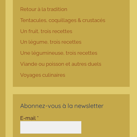
Retour à la tradition
Tentacules, coquillages & crustacés
Un fruit, trois recettes
Un légume, trois recettes
Une légumineuse, trois recettes
Viande ou poisson et autres duels
Voyages culinaires
Abonnez-vous à la newsletter
E-mail
*