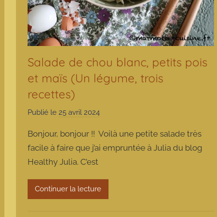
Salade de chou blanc, petits pois
et maïs (Un légume, trois
recettes)
Publié le
25 avril 2024
p
a
Bonjour, bonjour !! Voilà une petite salade très
r
facile à faire que j’ai empruntée à Julia du blog
m
Healthy Julia. C’est
a
r
m
Continuer la lecture
o
t