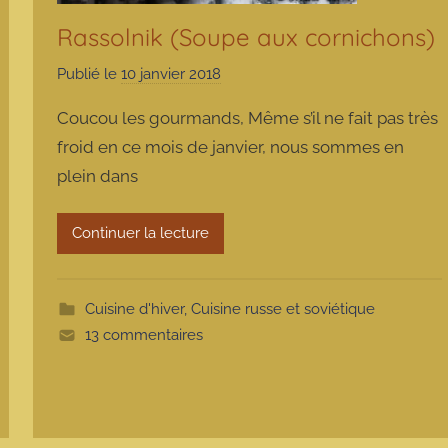
Rassolnik (Soupe aux cornichons)
Publié le
10 janvier 2018
p
a
Coucou les gourmands, Même s’il ne fait pas très
r
froid en ce mois de janvier, nous sommes en
m
plein dans
a
r
m
Continuer la lecture
o
t
t
Cuisine d'hiver
,
Cuisine russe et soviétique
e
13 commentaires