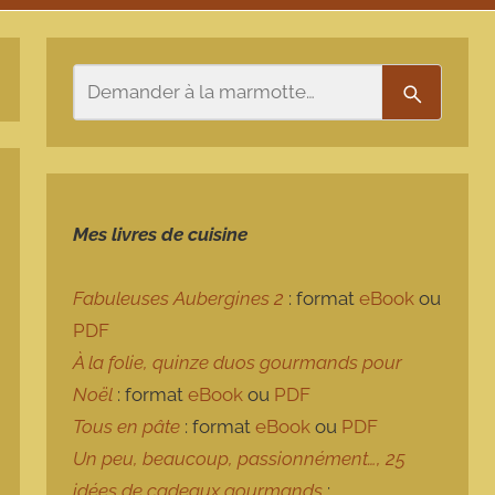
Rechercher
Recherch
Mes livres de cuisine
Fabuleuses Aubergines 2
: format
eBook
ou
PDF
À la folie, quinze duos gourmands pour
Noël
: format
eBook
ou
PDF
Tous en pâte
: format
eBook
ou
PDF
Un peu, beaucoup, passionnément…, 25
idées de cadeaux gourmands
: