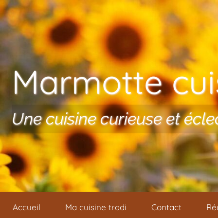
Aller au contenu
Marmotte cuis
Une cuisine curieuse et écle
Accueil
Ma cuisine tradi
Contact
Ré