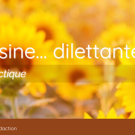
ine… dilettante
ctique
daction