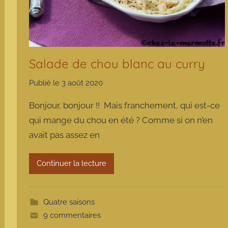
Salade de chou blanc au curry
Publié le
3 août 2020
p
a
Bonjour, bonjour !! Mais franchement, qui est-ce
r
qui mange du chou en été ? Comme si on n’en
m
avait pas assez en
a
r
m
Continuer la lecture
o
t
t
Quatre saisons
e
9 commentaires