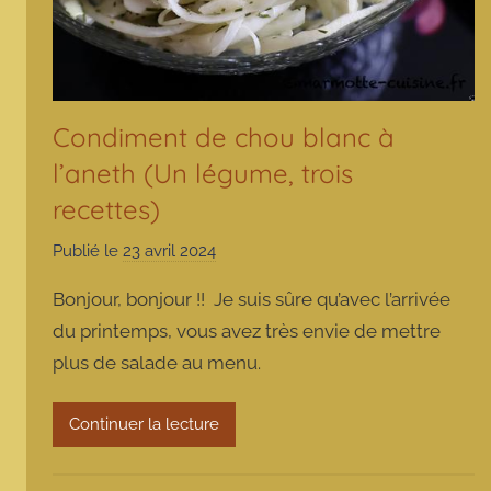
Condiment de chou blanc à
l’aneth (Un légume, trois
recettes)
Publié le
23 avril 2024
p
a
Bonjour, bonjour !! Je suis sûre qu’avec l’arrivée
r
du printemps, vous avez très envie de mettre
m
plus de salade au menu.
a
r
m
Continuer la lecture
o
t