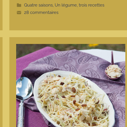
t
Quatre saisons
,
Un légume, trois recettes
e
28 commentaires