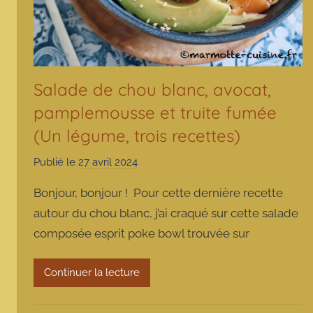
Salade de chou blanc, avocat,
pamplemousse et truite fumée
(Un légume, trois recettes)
Publié le
27 avril 2024
p
a
Bonjour, bonjour ! Pour cette dernière recette
r
autour du chou blanc, j’ai craqué sur cette salade
m
composée esprit poke bowl trouvée sur
a
r
m
Continuer la lecture
o
t