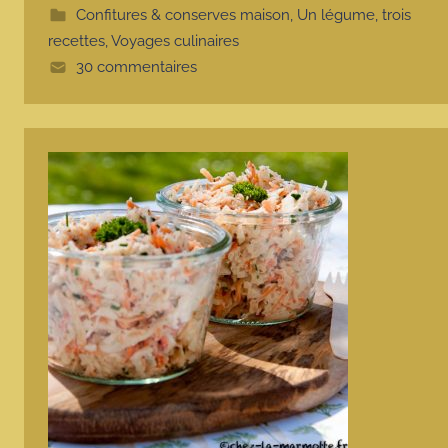
t
Confitures & conserves maison
,
Un légume, trois
e
recettes
,
Voyages culinaires
30 commentaires