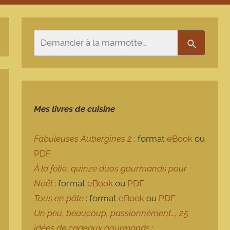
Rechercher
Recherch
Mes livres de cuisine
Fabuleuses Aubergines 2
: format
eBook
ou
PDF
À la folie, quinze duos gourmands pour
Noël
: format
eBook
ou
PDF
Tous en pâte
: format
eBook
ou
PDF
Un peu, beaucoup, passionnément…, 25
idées de cadeaux gourmands
: