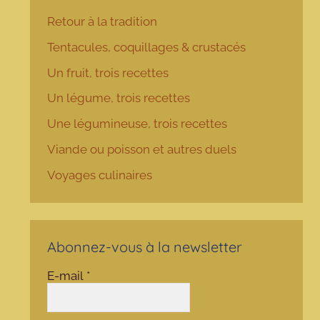
Retour à la tradition
Tentacules, coquillages & crustacés
Un fruit, trois recettes
Un légume, trois recettes
Une légumineuse, trois recettes
Viande ou poisson et autres duels
Voyages culinaires
Abonnez-vous à la newsletter
E-mail
*