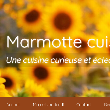
Aller au contenu
Marmotte cuis
Une cuisine curieuse et écle
Accueil
Ma cuisine tradi
Contact
Ré