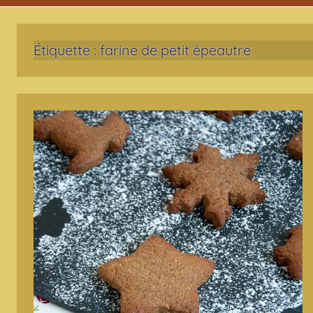
Étiquette :
farine de petit épeautre