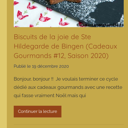
Biscuits de la joie de Ste
Hildegarde de Bingen (Cadeaux
Gourmands #12, Saison 2020)
Publié le
19 décembre 2020
p
a
Bonjour, bonjour !! Je voulais terminer ce cycle
r
dédié aux cadeaux gourmands avec une recette
m
qui fasse vraiment Noël mais qui
a
r
m
Continuer la lecture
o
t