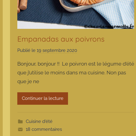
Empanadas aux poivrons
Publié le
19 septembre 2020
p
a
Bonjour, bonjour !! Le poivron est le légume d’été
r
que j’utilise le moins dans ma cuisine. Non pas
m
que je ne
a
r
m
Continuer la lecture
o
t
t
Cuisine d'été
e
18 commentaires