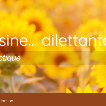
ine… dilettante
ctique
daction