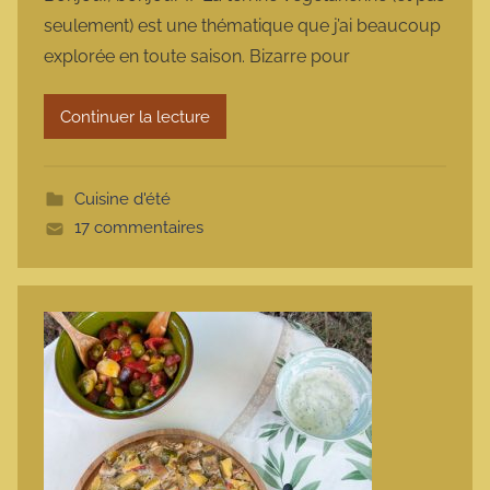
r
seulement) est une thématique que j’ai beaucoup
m
explorée en toute saison. Bizarre pour
a
r
Continuer la lecture
m
o
t
Cuisine d'été
t
17 commentaires
e