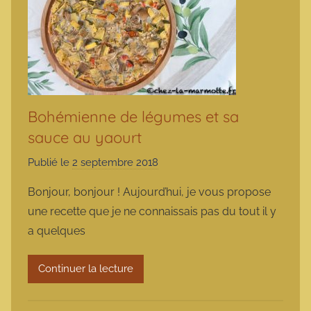
Bohémienne de légumes et sa
sauce au yaourt
Publié le
2 septembre 2018
p
a
Bonjour, bonjour ! Aujourd’hui, je vous propose
r
une recette que je ne connaissais pas du tout il y
m
a quelques
a
r
Continuer la lecture
m
o
t