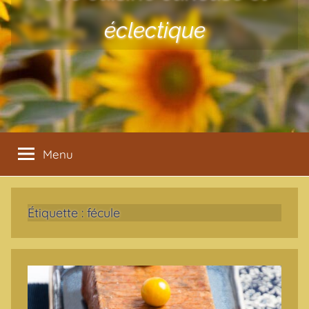
éclectique
Menu
Étiquette :
fécule