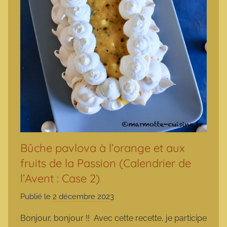
Bûche pavlova à l’orange et aux
fruits de la Passion (Calendrier de
l’Avent : Case 2)
Publié le
2 décembre 2023
p
a
Bonjour, bonjour !! Avec cette recette, je participe
r