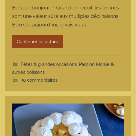
a
Bonjour, bonjour !! Quand on reçoit, les terrines
r
sont une valeur sûre aux multiples déclinaisons.
m
Bien sûr, aujourd’hui, je vais vous
a
r
Continuer la lecture
m
o
t
Fêtes & grandes occasions
,
Passion Morue &
t
autres poissons
e
30 commentaires