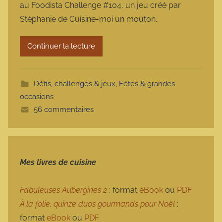
au Foodista Challenge #104, un jeu créé par
m
Stéphanie de Cuisine-moi un mouton.
a
r
Continuer la lecture
m
o
t
Défis, challenges & jeux
,
Fêtes & grandes
t
occasions
e
56 commentaires
Mes livres de cuisine
Fabuleuses Aubergines 2
: format
eBook
ou
PDF
À la folie, quinze duos gourmands pour Noël
:
format
eBook
ou
PDF