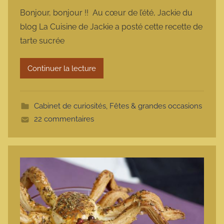
a
Bonjour, bonjour !! Au cœur de l’été, Jackie du
r
blog La Cuisine de Jackie a posté cette recette de
m
tarte sucrée
a
r
Continuer la lecture
m
o
t
Cabinet de curiosités
,
Fêtes & grandes occasions
t
22 commentaires
e