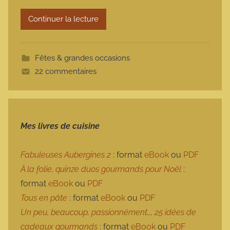
r
Continuer la lecture
m
o
t
Fêtes & grandes occasions
t
22 commentaires
e
Mes livres de cuisine
Fabuleuses Aubergines 2
: format
eBook
ou
PDF
À la folie, quinze duos gourmands pour Noël
:
format
eBook
ou
PDF
Tous en pâte
: format
eBook
ou
PDF
Un peu, beaucoup, passionnément…, 25 idées de
cadeaux gourmands
: format
eBook
ou
PDF