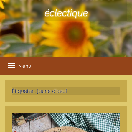
éclectique
Menu
Étiquette :
jaune d'oeuf