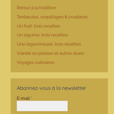
Retour à la tradition
Tentacules, coquillages & crustacés
Un fruit, trois recettes
Un légume, trois recettes
Une légumineuse, trois recettes
Viande ou poisson et autres duels
Voyages culinaires
Abonnez-vous à la newsletter
E-mail
*