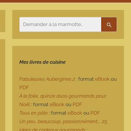
Rechercher
Recherch
Mes livres de cuisine
Fabuleuses Aubergines 2
: format
eBook
ou
PDF
À la folie, quinze duos gourmands pour
Noël
: format
eBook
ou
PDF
Tous en pâte
: format
eBook
ou
PDF
Un peu, beaucoup, passionnément…, 25
idées de cadeaux gourmands
: