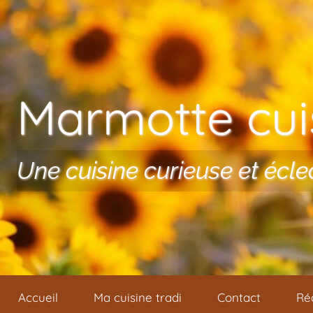
Aller au contenu
Marmotte cuis
Une cuisine curieuse et écle
Accueil
Ma cuisine tradi
Contact
Ré