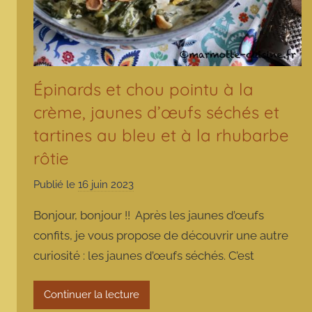
Épinards et chou pointu à la
crème, jaunes d’œufs séchés et
tartines au bleu et à la rhubarbe
rôtie
Publié le
16 juin 2023
p
a
Bonjour, bonjour !! Après les jaunes d’œufs
r
confits, je vous propose de découvrir une autre
m
curiosité : les jaunes d’œufs séchés. C’est
a
r
m
Continuer la lecture
o