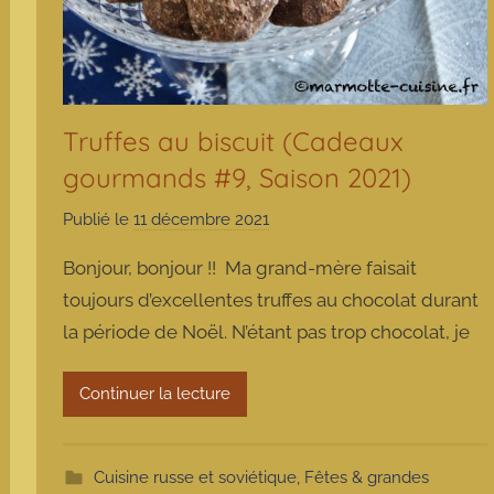
Truffes au biscuit (Cadeaux
gourmands #9, Saison 2021)
Publié le
11 décembre 2021
p
a
Bonjour, bonjour !! Ma grand-mère faisait
r
toujours d’excellentes truffes au chocolat durant
m
la période de Noël. N’étant pas trop chocolat, je
a
r
m
Continuer la lecture
o
t
t
Cuisine russe et soviétique
,
Fêtes & grandes