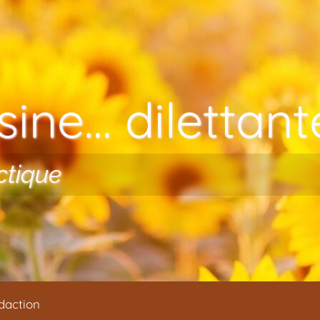
ine… dilettante
ctique
daction