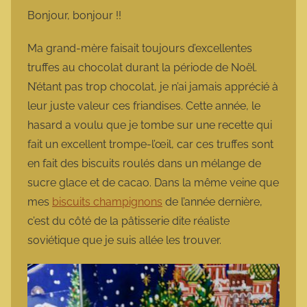
m
Bonjour, bonjour !!
a
r
Ma grand-mère faisait toujours d’excellentes
m
truffes au chocolat durant la période de Noël.
o
N’étant pas trop chocolat, je n’ai jamais apprécié à
t
leur juste valeur ces friandises. Cette année, le
t
hasard a voulu que je tombe sur une recette qui
e
fait un excellent trompe-l’œil, car ces truffes sont
en fait des biscuits roulés dans un mélange de
sucre glace et de cacao. Dans la même veine que
mes
biscuits champignons
de l’année dernière,
c’est du côté de la pâtisserie dite réaliste
soviétique que je suis allée les trouver.