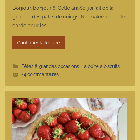
a
Bonjour, bonjour !! Cette année, j’ai fait de la
r
gelée et des pâtes de coings. Normalement, je les
m
garde pour les
a
r
Continuer la lecture
m
o
t
Fêtes & grandes occasions
,
La boîte à biscuits
t
24 commentaires
e