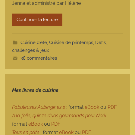
Jenna et administré par Hélène
r
m
Continuer la lecture
o
t
t
Cuisine d'été
,
Cuisine de printemps
,
Défis,
e
challenges & jeux
38 commentaires
Mes livres de cuisine
Fabuleuses Aubergines 2
: format
eBook
ou
PDF
À la folie, quinze duos gourmands pour Noël
:
format
eBook
ou
PDF
Tous en pâte
: format
eBook
ou
PDF