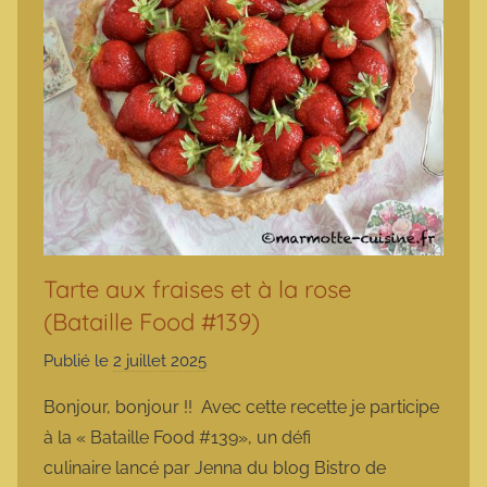
Tarte aux fraises et à la rose
(Bataille Food #139)
Publié le
2 juillet 2025
p
a
Bonjour, bonjour !! Avec cette recette je participe
r
à la « Bataille Food #139», un défi
m
culinaire lancé par Jenna du blog Bistro de
a