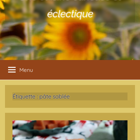
éclectique
Menu
Étiquette :
pâte sablée