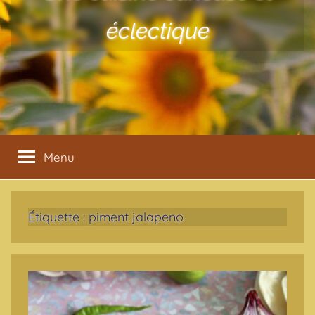
éclectique
Menu
Étiquette :
piment jalapeno