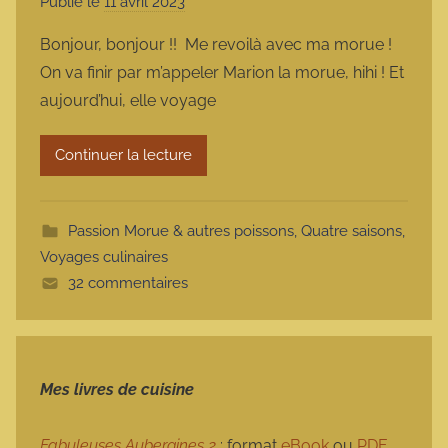
Publié le
11 avril 2023
p
a
Bonjour, bonjour !! Me revoilà avec ma morue !
r
On va finir par m’appeler Marion la morue, hihi ! Et
m
aujourd’hui, elle voyage
a
r
Continuer la lecture
m
o
t
Passion Morue & autres poissons
,
Quatre saisons
,
t
Voyages culinaires
e
32 commentaires
Mes livres de cuisine
Fabuleuses Aubergines 2
: format
eBook
ou
PDF