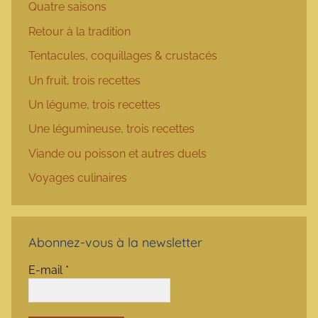
Quatre saisons
Retour à la tradition
Tentacules, coquillages & crustacés
Un fruit, trois recettes
Un légume, trois recettes
Une légumineuse, trois recettes
Viande ou poisson et autres duels
Voyages culinaires
Abonnez-vous à la newsletter
E-mail
*