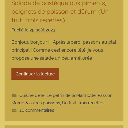
Salade de pastèque aux piments,
beignets de poisson et dürum (Un
fruit, trois recettes)
Publié le
29 août 2023
p
a
Bonjour, bonjour !! Après l’apéro, passons au plat
r
principal ! Comme c’est encore l’été, je vous
m
propose une salade un peu améliorée
a
r
Continuer la lecture
m
o
t
Cuisine d'été
,
Le pétrin de la Marmotte
,
Passion
t
Morue & autres poissons
,
Un fruit, trois recettes
e
26 commentaires