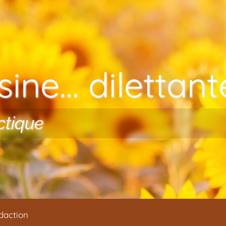
ine… dilettante
ctique
daction