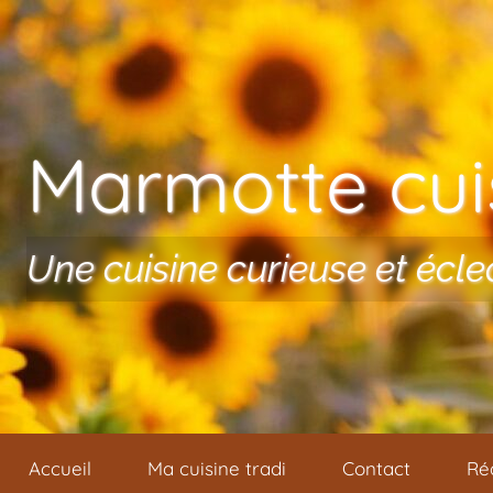
Aller au contenu
Marmotte cuis
Une cuisine curieuse et écle
Accueil
Ma cuisine tradi
Contact
Ré