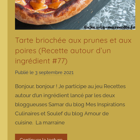
Tarte briochée aux prunes et aux
poires (Recette autour d’un
ingrédient #77)
Publié le
3 septembre 2021
p
a
Bonjour, bonjour ! Je participe au jeu Recettes
r
autour d’un ingrédient lancé par les deux
m
bloggueuses Samar du blog Mes Inspirations
a
Culinaires et Soulef du blog Amour de
r
m
cuisine. La marraine
o
t