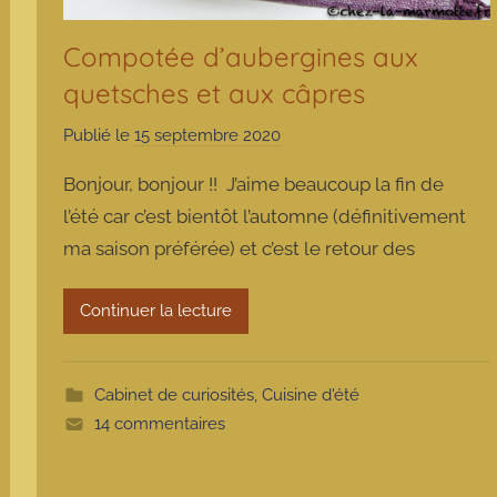
Compotée d’aubergines aux
quetsches et aux câpres
Publié le
15 septembre 2020
p
a
Bonjour, bonjour !! J’aime beaucoup la fin de
r
l’été car c’est bientôt l’automne (définitivement
m
ma saison préférée) et c’est le retour des
a
r
m
Continuer la lecture
o
t
t
Cabinet de curiosités
,
Cuisine d'été
e
14 commentaires