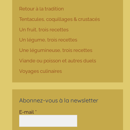
Retour à la tradition
Tentacules, coquillages & crustacés
Un fruit, trois recettes
Un légume, trois recettes
Une légumineuse, trois recettes
Viande ou poisson et autres duels
Voyages culinaires
Abonnez-vous à la newsletter
E-mail
*