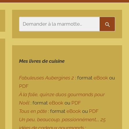
Rechercher
Recherch
Mes livres de cuisine
Fabuleuses Aubergines 2
: format
eBook
ou
PDF
À la folie, quinze duos gourmands pour
Noël
: format
eBook
ou
PDF
Tous en pâte
: format
eBook
ou
PDF
Un peu, beaucoup, passionnément…, 25
idées de cadeaux gourmands
: