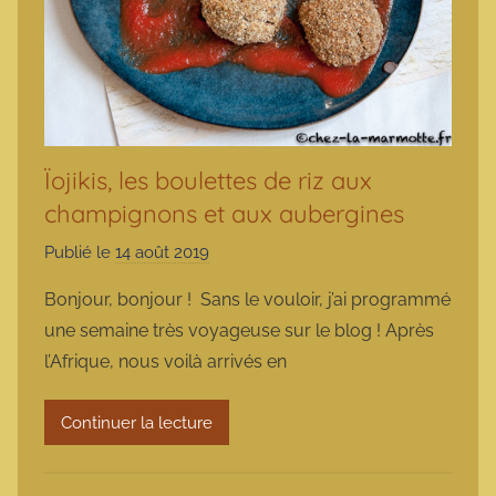
Ïojikis, les boulettes de riz aux
champignons et aux aubergines
Publié le
14 août 2019
p
a
Bonjour, bonjour ! Sans le vouloir, j’ai programmé
r
une semaine très voyageuse sur le blog ! Après
m
l’Afrique, nous voilà arrivés en
a
r
Continuer la lecture
m
o
t