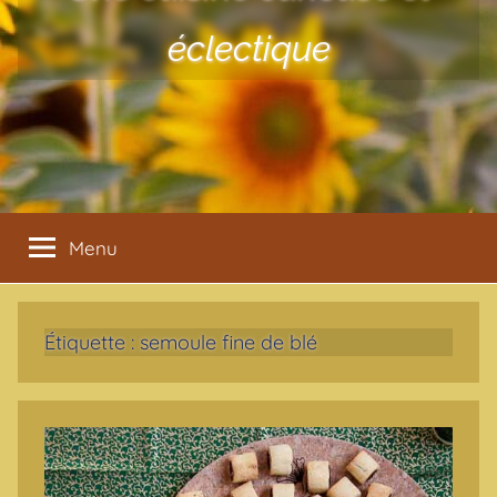
éclectique
Menu
Étiquette :
semoule fine de blé