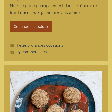
r
Noël, je puise principalement dans le répertoire
m
traditionnel mais j’aime bien aussi faire
a
r
Continuer la lecture
m
o
t
Fêtes & grandes occasions
t
19 commentaires
e