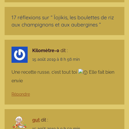
17 réflexions sur “
Ïojikis, les boulettes de riz
aux champignons et aux aubergines
”
Kilomètre-0
dit :
15 août 2019 à 8 h 56 min
Une recette russe, c’est tout toi
Elle fait bien
envie
Répondre
gut
dit :
15 août 2019 à 9 h 50 min