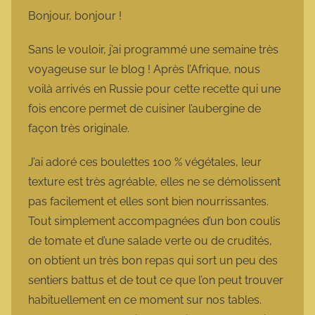
m
Bonjour, bonjour !
a
r
Sans le vouloir, j’ai programmé une semaine très
m
voyageuse sur le blog ! Après l’Afrique, nous
o
voilà arrivés en Russie pour cette recette qui une
t
fois encore permet de cuisiner l’aubergine de
t
façon très originale.
e
J’ai adoré ces boulettes 100 % végétales, leur
texture est très agréable, elles ne se démolissent
pas facilement et elles sont bien nourrissantes.
Tout simplement accompagnées d’un bon coulis
de tomate et d’une salade verte ou de crudités,
on obtient un très bon repas qui sort un peu des
sentiers battus et de tout ce que l’on peut trouver
habituellement en ce moment sur nos tables.