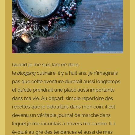
Quand je me suis lancée dans
le
blogging
culinaire, il y a huit ans, je n’imaginais
pas que cette aventure durerait aussi longtemps
et qu’elle prendrait une place aussi importante
dans ma vie. Au départ, simple répertoire des
recettes que je bidouillais dans mon coin, il est
devenu un véritable journal de marche dans
lequel je me racontais à travers ma cuisine. Il a
évolué au gré des tendances et aussi de mes