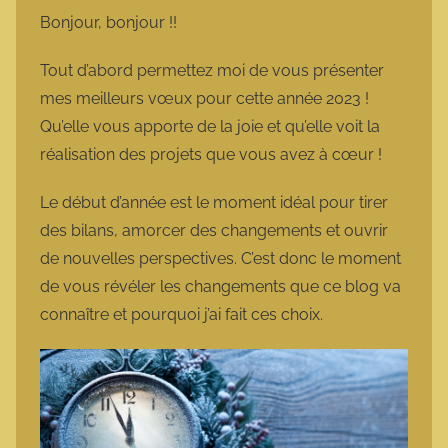
m
Bonjour, bonjour !!
a
r
Tout d’abord permettez moi de vous présenter
m
mes meilleurs vœux pour cette année 2023 !
o
Qu’elle vous apporte de la joie et qu’elle voit la
t
réalisation des projets que vous avez à cœur !
t
e
Le début d’année est le moment idéal pour tirer
des bilans, amorcer des changements et ouvrir
de nouvelles perspectives. C’est donc le moment
de vous révéler les changements que ce blog va
connaître et pourquoi j’ai fait ces choix.