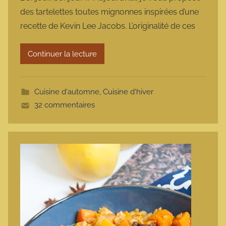
r
des tartelettes toutes mignonnes inspirées d’une
m
recette de Kevin Lee Jacobs. L’originalité de ces
a
r
Continuer la lecture
m
o
t
Cuisine d'automne
,
Cuisine d'hiver
t
32 commentaires
e