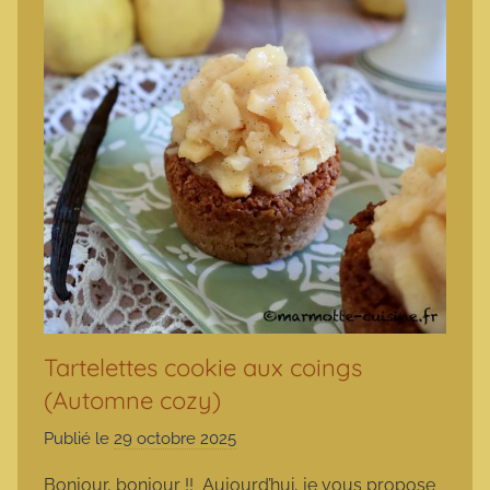
Tartelettes cookie aux coings
(Automne cozy)
Publié le
29 octobre 2025
p
a
Bonjour, bonjour !! Aujourd’hui, je vous propose