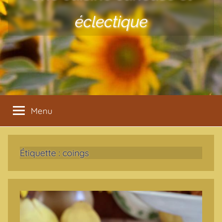
éclectique
Menu
Étiquette :
coings