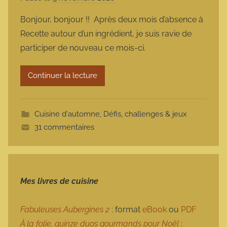
a
Bonjour, bonjour !! Après deux mois d’absence à
r
Recette autour d’un ingrédient, je suis ravie de
m
participer de nouveau ce mois-ci.
a
r
Continuer la lecture
m
o
t
Cuisine d'automne
,
Défis, challenges & jeux
t
31 commentaires
e
Mes livres de cuisine
Fabuleuses Aubergines 2
: format
eBook
ou
PDF
À la folie, quinze duos gourmands pour Noël
: