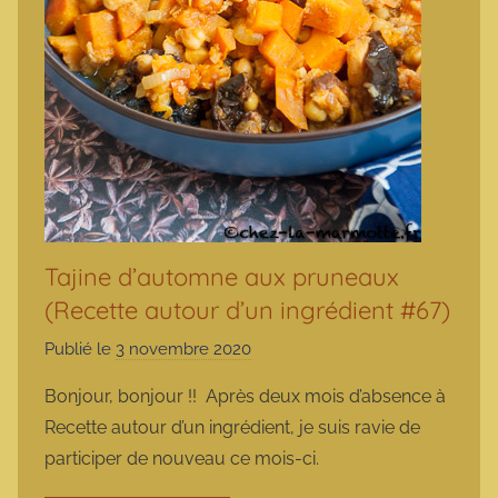
Tajine d’automne aux pruneaux
(Recette autour d’un ingrédient #67)
Publié le
3 novembre 2020
p
a
Bonjour, bonjour !! Après deux mois d’absence à
r
Recette autour d’un ingrédient, je suis ravie de
m
participer de nouveau ce mois-ci.
a
r