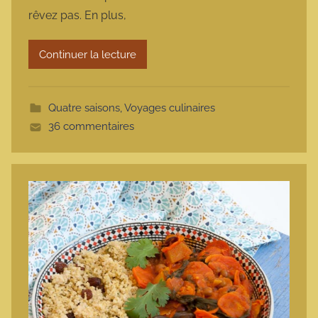
m
rêvez pas. En plus,
a
r
Continuer la lecture
m
o
t
Quatre saisons
,
Voyages culinaires
t
36 commentaires
e