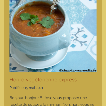
Harira végétarienne express
Publié le
15 mai 2021
p
a
Bonjour, bonjour !! J’ose vous proposer une
r
recette de soupe à la mi-mai ! Non, non, vous ne