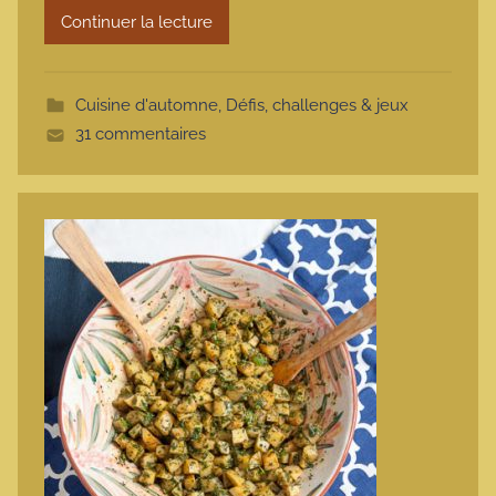
Continuer la lecture
m
o
t
Cuisine d'automne
,
Défis, challenges & jeux
t
31 commentaires
e