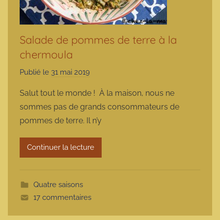
Salade de pommes de terre à la
chermoula
Publié le
31 mai 2019
p
a
Salut tout le monde ! À la maison, nous ne
r
sommes pas de grands consommateurs de
m
pommes de terre. Il n’y
a
r
Continuer la lecture
m
o
t
Quatre saisons
t
17 commentaires
e