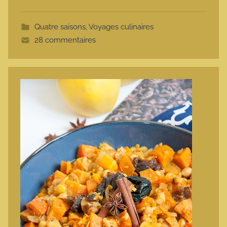
o
t
Quatre saisons
,
Voyages culinaires
t
28 commentaires
e