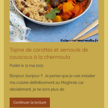
Tajine de carottes et semoule de
couscous à la chermoula
Publié le
11 mai 2021
p
a
Bonjour, bonjour !! Je pense que je vais installer
r
ma cuisine définitivement au Maghreb car
m
décidément, je ne sors plus de
a
r
Continuer la lecture
m