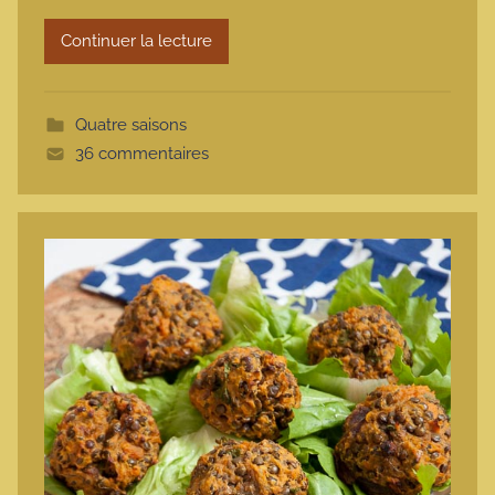
r
Continuer la lecture
m
o
t
Quatre saisons
t
36 commentaires
e