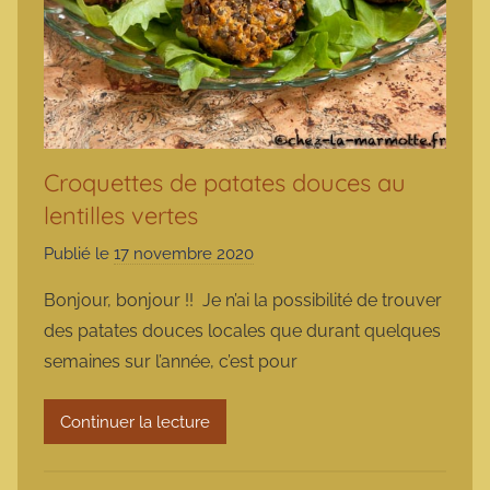
Croquettes de patates douces au
lentilles vertes
Publié le
17 novembre 2020
p
a
Bonjour, bonjour !! Je n’ai la possibilité de trouver
r
des patates douces locales que durant quelques
m
semaines sur l’année, c’est pour
a
r
Continuer la lecture
m
o
t