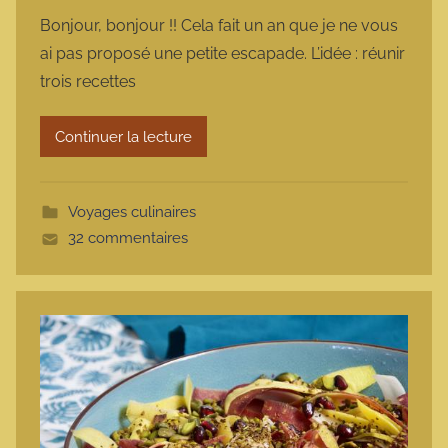
a
Bonjour, bonjour !! Cela fait un an que je ne vous
r
ai pas proposé une petite escapade. L’idée : réunir
m
trois recettes
a
r
Continuer la lecture
m
o
t
Voyages culinaires
t
32 commentaires
e