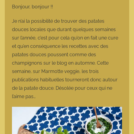
m
Bonjour, bonjour !!
a
r
Je n’ai la possibilité de trouver des patates
m
douces locales que durant quelques semaines
o
sur l’année, c’est pour cela qu’on en fait une cure
t
et qu’en conséquence les recettes avec des
t
patates douces poussent comme des
e
champignons sur le blog en automne. Cette
semaine, sur Marmotte veggie, les trois
publications habituelles tourneront donc autour
de la patate douce. Désolée pour ceux qui ne
l’aime pas…