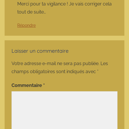
Merci pour ta vigilance ! Je vais corriger cela
tout de suite…
Répondre
Laisser un commentaire
Votre adresse e-mail ne sera pas publiée.
Les
champs obligatoires sont indiqués avec
*
Commentaire
*