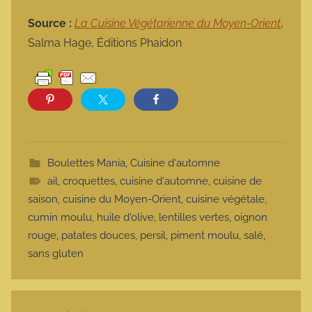
Source :
La Cuisine Végétarienne du Moyen-Orient
,
Salma Hage, Éditions Phaidon
Boulettes Mania
,
Cuisine d'automne
ail
,
croquettes
,
cuisine d'automne
,
cuisine de
saison
,
cuisine du Moyen-Orient
,
cuisine végétale
,
cumin moulu
,
huile d'olive
,
lentilles vertes
,
oignon
rouge
,
patates douces
,
persil
,
piment moulu
,
salé
,
sans gluten
Navigation de l’article