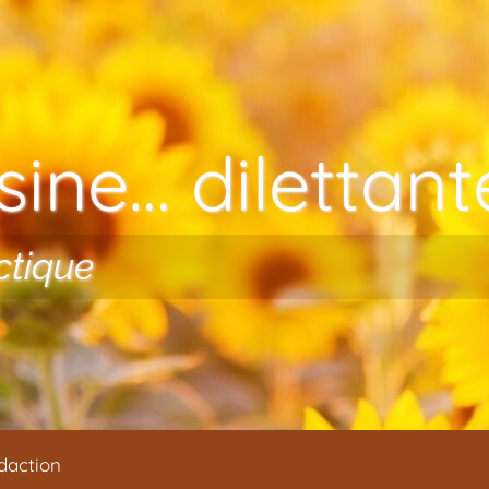
ine… dilettante
ctique
daction