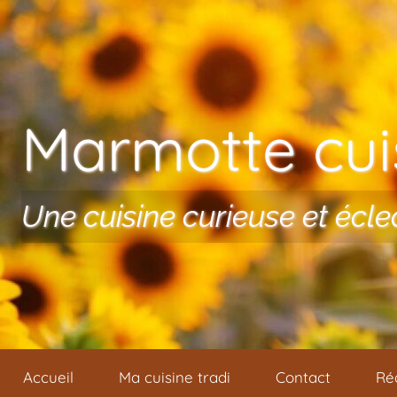
Aller au contenu
Marmotte cuis
Une cuisine curieuse et écle
Accueil
Ma cuisine tradi
Contact
Ré