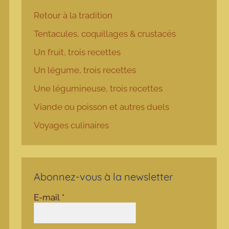
Retour à la tradition
Tentacules, coquillages & crustacés
Un fruit, trois recettes
Un légume, trois recettes
Une légumineuse, trois recettes
Viande ou poisson et autres duels
Voyages culinaires
Abonnez-vous à la newsletter
E-mail
*