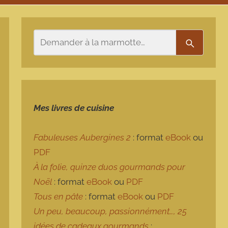
Rechercher
Recherch
Mes livres de cuisine
Fabuleuses Aubergines 2
: format
eBook
ou
PDF
À la folie, quinze duos gourmands pour
Noël
: format
eBook
ou
PDF
Tous en pâte
: format
eBook
ou
PDF
Un peu, beaucoup, passionnément…, 25
idées de cadeaux gourmands
: