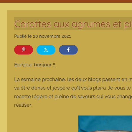
Carottes aux agrumes et pi
Publié le
20 novembre 2021
p
a
r
m
Bonjour, bonjour !!
a
r
La semaine prochaine, les deux blogs passent en
m
va être dense et j’espère qu’il vous plaira. Je vous 
o
recette légère et pleine de saveurs qui vous change
t
réaliser.
t
e