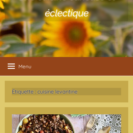
éclectique
Menu
Étiquette :
cuisine levantine