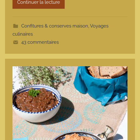
Continuer la lecture
m
o
t
Confitures & conserves maison
,
Voyages
t
culinaires
e
43 commentaires