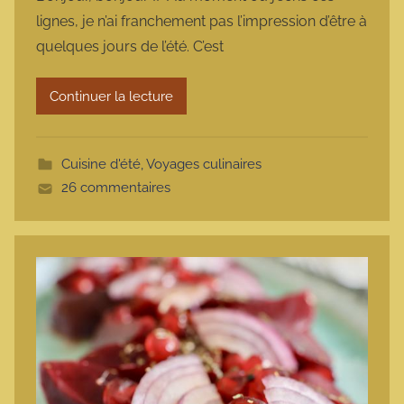
r
lignes, je n’ai franchement pas l’impression d’être à
m
quelques jours de l’été. C’est
a
r
Continuer la lecture
m
o
t
Cuisine d'été
,
Voyages culinaires
t
26 commentaires
e