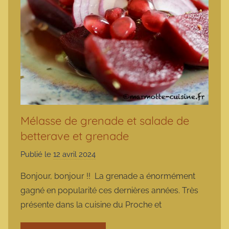
Mélasse de grenade et salade de
betterave et grenade
Publié le
12 avril 2024
p
a
Bonjour, bonjour !! La grenade a énormément
r
gagné en popularité ces dernières années. Très
m
présente dans la cuisine du Proche et
a
r