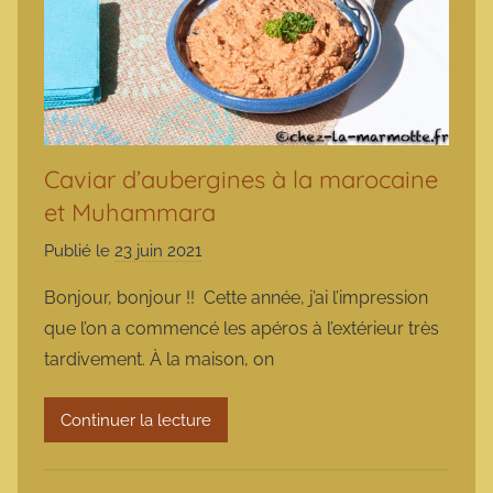
Caviar d’aubergines à la marocaine
et Muhammara
Publié le
23 juin 2021
p
a
Bonjour, bonjour !! Cette année, j’ai l’impression
r
que l’on a commencé les apéros à l’extérieur très
m
tardivement. À la maison, on
a
r
Continuer la lecture
m
o
t