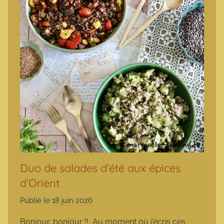
Duo de salades d’été aux épices
d’Orient
Publié le
18 juin 2026
p
a
Bonjour, bonjour !! Au moment où j’écris ces