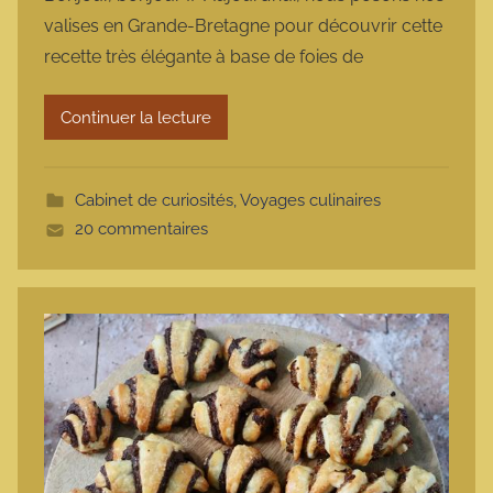
r
valises en Grande-Bretagne pour découvrir cette
m
recette très élégante à base de foies de
a
r
Continuer la lecture
m
o
t
Cabinet de curiosités
,
Voyages culinaires
t
20 commentaires
e