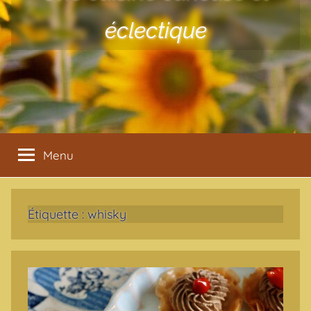
éclectique
Menu
Étiquette :
whisky