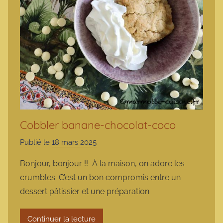
Cobbler banane-chocolat-coco
Publié le
18 mars 2025
p
a
Bonjour, bonjour !! À la maison, on adore les
r
crumbles. C’est un bon compromis entre un
m
dessert pâtissier et une préparation
a
r
Continuer la lecture
m