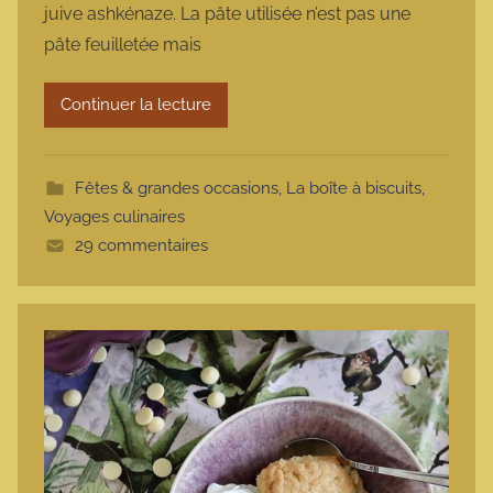
juive ashkénaze. La pâte utilisée n’est pas une
a
pâte feuilletée mais
r
m
Continuer la lecture
o
t
t
Fêtes & grandes occasions
,
La boîte à biscuits
,
e
Voyages culinaires
29 commentaires