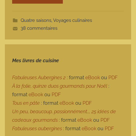
o
t
Quatre saisons
,
Voyages culinaires
t
38 commentaires
e
Mes livres de cuisine
Fabuleuses Aubergines 2
: format
eBook
ou
PDF
À la folie, quinze duos gourmands pour Noël
:
format
eBook
ou
PDF
Tous en pâte
: format
eBook
ou
PDF
Un peu, beaucoup, passionnément…, 25 idées de
cadeaux gourmands
: format
eBook
ou
PDF
Fabuleuses aubergines
: format
eBook
ou
PDF