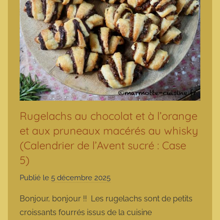
Rugelachs au chocolat et à l’orange
et aux pruneaux macérés au whisky
(Calendrier de l’Avent sucré : Case
5)
Publié le
5 décembre 2025
p
a
Bonjour, bonjour !! Les rugelachs sont de petits
r
croissants fourrés issus de la cuisine
m