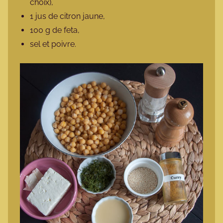
choix),
1 jus de citron jaune,
100 g de feta,
sel et poivre.