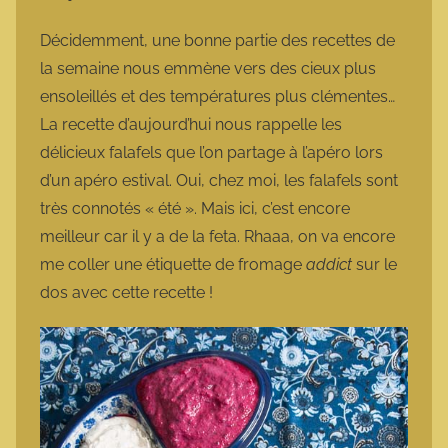
a
r
Décidemment, une bonne partie des recettes de
m
la semaine nous emmène vers des cieux plus
o
ensoleillés et des températures plus clémentes…
t
La recette d’aujourd’hui nous rappelle les
t
délicieux falafels que l’on partage à l’apéro lors
e
d’un apéro estival. Oui, chez moi, les falafels sont
très connotés « été ». Mais ici, c’est encore
meilleur car il y a de la feta. Rhaaa, on va encore
me coller une étiquette de fromage
addict
sur le
dos avec cette recette !