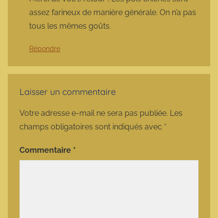
assez farineux de manière générale. On n’a pas
tous les mêmes goûts.
Répondre
Laisser un commentaire
Votre adresse e-mail ne sera pas publiée.
Les
champs obligatoires sont indiqués avec
*
Commentaire
*