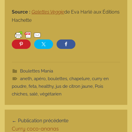
Source :
Galettes Veggie
de Eva Harlé aux Éditions
Hachette
Boulettes Mania
aneth
,
apéro
,
boulettes
,
chapelure
,
curry en
poudre
,
feta
,
healthy
,
jus de citron jaune
,
Pois
chiches
,
salé
,
végétarien
Navigation de l’article
Publication précédente
Curry coco-ananas