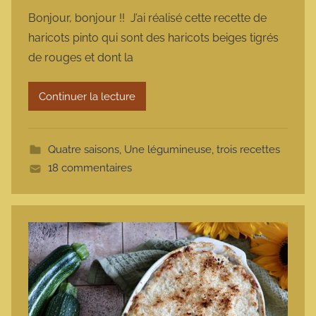
a
Bonjour, bonjour !! J’ai réalisé cette recette de
r
haricots pinto qui sont des haricots beiges tigrés
m
de rouges et dont la
a
r
Continuer la lecture
m
o
t
Quatre saisons
,
Une légumineuse, trois recettes
t
18 commentaires
e