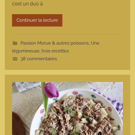
c’est un duo à
a
r
Continuer la lecture
m
o
t
Passion Morue & autres poissons
,
Une
t
légumineuse, trois recettes
e
38 commentaires