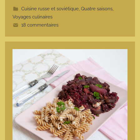
t
Cuisine russe et soviétique
,
Quatre saisons
,
t
Voyages culinaires
e
18 commentaires