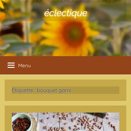
éclectique
Menu
Étiquette :
bouquet garni