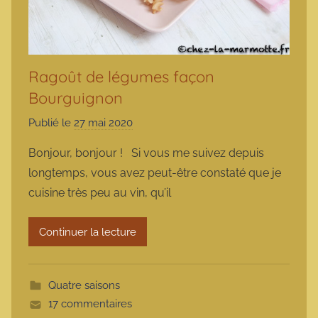
Ragoût de légumes façon
Bourguignon
Publié le
27 mai 2020
p
a
Bonjour, bonjour ! Si vous me suivez depuis
r
longtemps, vous avez peut-être constaté que je
m
cuisine très peu au vin, qu’il
a
r
Continuer la lecture
m
o
t
Quatre saisons
t
17 commentaires
e