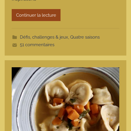
r
m
Continuer la lecture
o
t
t
Défis, challenges & jeux
,
Quatre saisons
e
51 commentaires