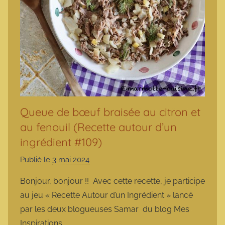
Queue de bœuf braisée au citron et
au fenouil (Recette autour d’un
ingrédient #109)
Publié le
3 mai 2024
p
a
Bonjour, bonjour !! Avec cette recette, je participe
r
au jeu « Recette Autour d’un Ingrédient » lancé
m
par les deux blogueuses Samar du blog Mes
a
Inspirations