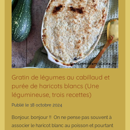
Gratin de légumes au cabillaud et
purée de haricots blancs (Une
légumineuse, trois recettes)
Publié le
18 octobre 2024
p
a
Bonjour, bonjour !! On ne pense pas souvent à
r
associer le haricot blanc au poisson et pourtant
m