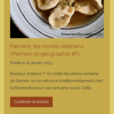
Pelmeni, les raviolis sibériens
(Pelmeni et géographie #1)
Publié le
10 janvier 2023
p
a
Bonjour, bonjour !! En cette deuxième semaine
r
de l’année, on se retrouve traditionnellement chez
m
la Marmotte pour une semaine russe. Cette
a
r
Continuer la lecture
m
o