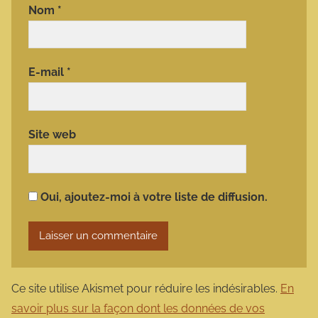
Nom
*
E-mail
*
Site web
Oui, ajoutez-moi à votre liste de diffusion.
Ce site utilise Akismet pour réduire les indésirables.
En
savoir plus sur la façon dont les données de vos