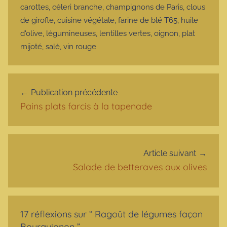
carottes
,
céleri branche
,
champignons de Paris
,
clous
de girofle
,
cuisine végétale
,
farine de blé T65
,
huile
d'olive
,
légumineuses
,
lentilles vertes
,
oignon
,
plat
mijoté
,
salé
,
vin rouge
Navigation de l’article
Publication précédente
Pains plats farcis à la tapenade
Article suivant
Salade de betteraves aux olives
17 réflexions sur “
Ragoût de légumes façon
Bourguignon
”