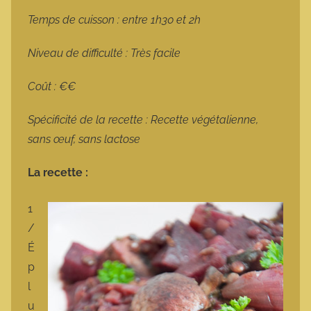
Temps de cuisson : entre 1h30 et 2h
Niveau de difficulté : Très facile
Coût : €€
Spécificité de la recette : Recette végétalienne,
sans œuf, sans lactose
La recette :
1
/
É
p
l
u