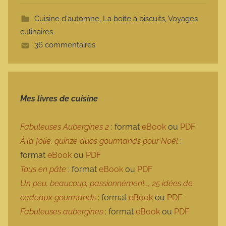
t
Cuisine d'automne
,
La boîte à biscuits
,
Voyages
t
culinaires
e
36 commentaires
Mes livres de cuisine
Fabuleuses Aubergines 2
: format
eBook
ou
PDF
À la folie, quinze duos gourmands pour Noël
:
format
eBook
ou
PDF
Tous en pâte
: format
eBook
ou
PDF
Un peu, beaucoup, passionnément…, 25 idées de
cadeaux gourmands
: format
eBook
ou
PDF
Fabuleuses aubergines
: format
eBook
ou
PDF