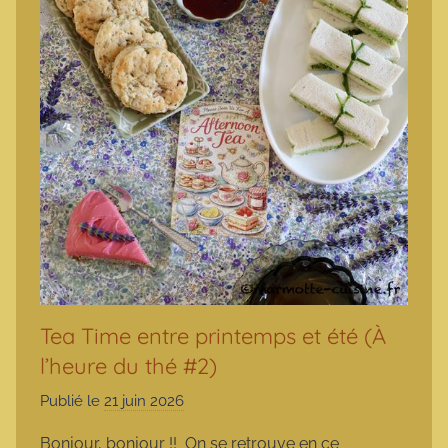
Tea Time entre printemps et été (À
l’heure du thé #2)
Publié le
21 juin 2026
p
a
Bonjour, bonjour !! On se retrouve en ce