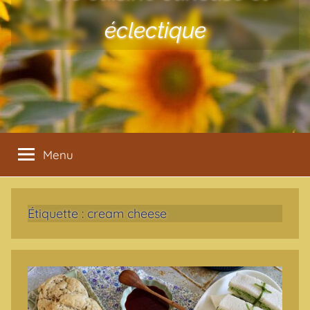
éclectique
Menu
Étiquette :
cream cheese