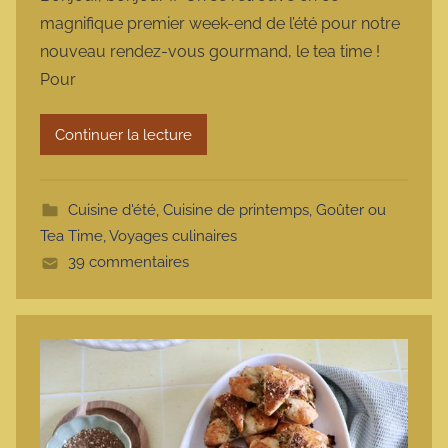
r
magnifique premier week-end de l’été pour notre
m
nouveau rendez-vous gourmand, le tea time !
a
Pour
r
m
Continuer la lecture
o
t
t
Cuisine d'été
,
Cuisine de printemps
,
Goûter ou
e
Tea Time
,
Voyages culinaires
39 commentaires