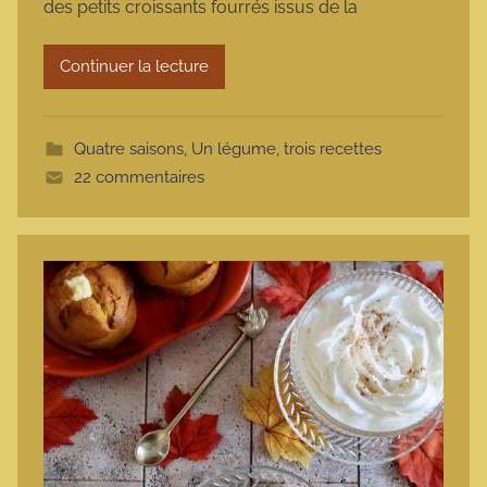
des petits croissants fourrés issus de la
a
r
Continuer la lecture
m
o
t
Quatre saisons
,
Un légume, trois recettes
t
22 commentaires
e