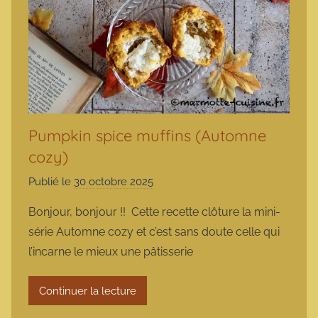
Pumpkin spice muffins (Automne
cozy)
Publié le
30 octobre 2025
p
a
Bonjour, bonjour !! Cette recette clôture la mini-
r
série Automne cozy et c’est sans doute celle qui
m
l’incarne le mieux une pâtisserie
a
r
Continuer la lecture
m
o