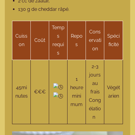
2 cc de zaatar,
130 g de cheddar râpé.
Temp
Cons
Cuiss
s
Repo
Spéci
Coût
ervati
on
requi
s
ficité
on
s
2-3
jours
1
au
45mi
heure
Végét
€€€
frais
nutes
mini
arien
Cong
mum
élatio
n