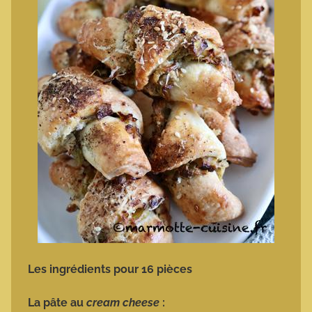
Les ingrédients pour 16 pièces
La pâte au
cream cheese
: