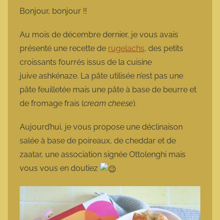
m
Bonjour, bonjour !!
a
r
Au mois de décembre dernier, je vous avais
m
présenté une recette de
rugelachs
, des petits
o
croissants fourrés issus de la cuisine
t
juive ashkénaze. La pâte utilisée n’est pas une
t
pâte feuilletée mais une pâte à base de beurre et
e
de fromage frais (
cream cheese
).
Aujourd’hui, je vous propose une déclinaison
salée à base de poireaux, de cheddar et de
zaatar, une association signée Ottolenghi mais
vous vous en doutiez