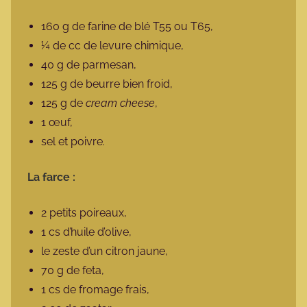
160 g de farine de blé T55 ou T65,
¼ de cc de levure chimique,
40 g de parmesan,
125 g de beurre bien froid,
125 g de
cream cheese
,
1 œuf,
sel et poivre.
La farce :
2 petits poireaux,
1 cs d’huile d’olive,
le zeste d’un citron jaune,
70 g de feta,
1 cs de fromage frais,