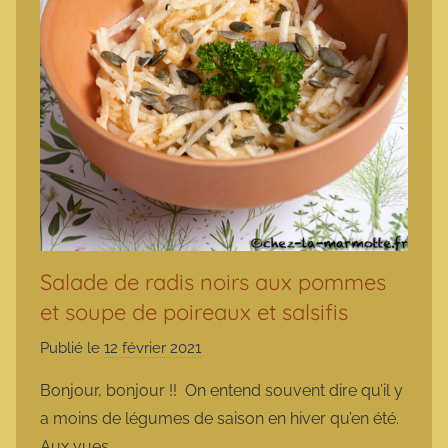
Salade de radis noirs aux pommes
et soupe de poireaux et salsifis
Publié le
12 février 2021
p
a
Bonjour, bonjour !! On entend souvent dire qu’il y
r
a moins de légumes de saison en hiver qu’en été.
m
Aux vues