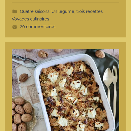
t
Quatre saisons
,
Un légume, trois recettes
,
t
Voyages culinaires
e
20 commentaires