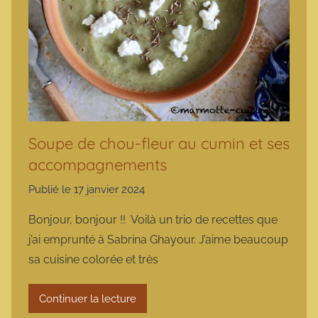
Soupe de chou-fleur au cumin et ses
accompagnements
Publié le
17 janvier 2024
p
a
Bonjour, bonjour !! Voilà un trio de recettes que
r
j’ai emprunté à Sabrina Ghayour. J’aime beaucoup
m
sa cuisine colorée et très
a
r
Continuer la lecture
m