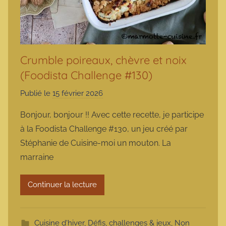
Crumble poireaux, chèvre et noix
(Foodista Challenge #130)
Publié le
15 février 2026
p
a
Bonjour, bonjour !! Avec cette recette, je participe
r
à la Foodista Challenge #130, un jeu créé par
m
Stéphanie de Cuisine-moi un mouton. La
a
marraine
r
m
Continuer la lecture
o
t
t
Cuisine d'hiver
,
Défis, challenges & jeux
,
Non
e