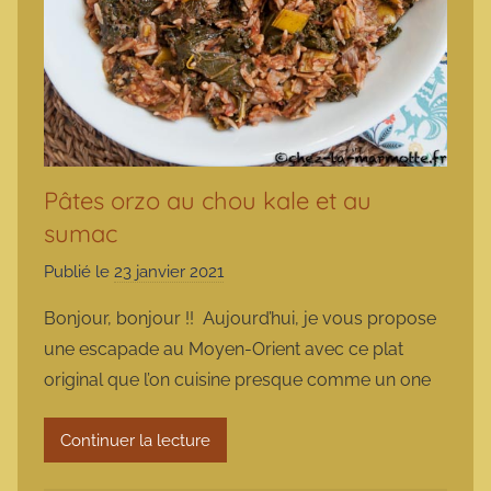
Pâtes orzo au chou kale et au
sumac
Publié le
23 janvier 2021
p
a
Bonjour, bonjour !! Aujourd’hui, je vous propose
r
une escapade au Moyen-Orient avec ce plat
m
original que l’on cuisine presque comme un one
a
r
Continuer la lecture
m
o