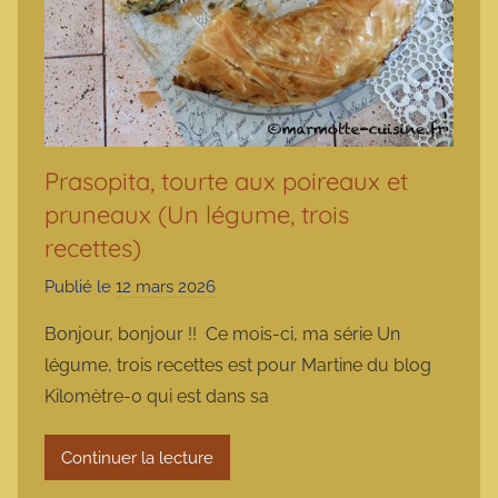
Prasopita, tourte aux poireaux et
pruneaux (Un légume, trois
recettes)
Publié le
12 mars 2026
p
a
Bonjour, bonjour !! Ce mois-ci, ma série Un
r
légume, trois recettes est pour Martine du blog
m
Kilomètre-0 qui est dans sa
a
r
Continuer la lecture
m
o