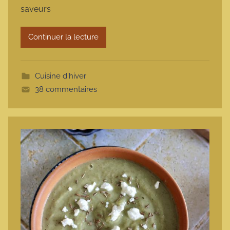
saveurs
a
r
Continuer la lecture
m
o
t
Cuisine d'hiver
t
38 commentaires
e