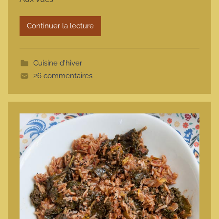
a
r
Continuer la lecture
m
o
t
Cuisine d'hiver
t
26 commentaires
e