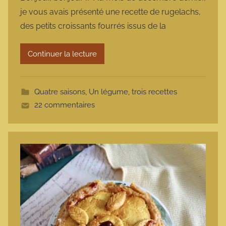
r
je vous avais présenté une recette de rugelachs,
m
des petits croissants fourrés issus de la
a
r
Continuer la lecture
m
o
t
Quatre saisons
,
Un légume, trois recettes
t
22 commentaires
e