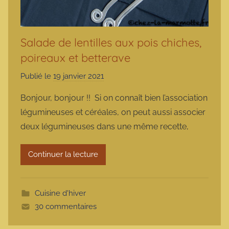
Salade de lentilles aux pois chiches,
poireaux et betterave
Publié le
19 janvier 2021
p
a
Bonjour, bonjour !! Si on connaît bien l’association
r
légumineuses et céréales, on peut aussi associer
m
deux légumineuses dans une même recette,
a
r
Continuer la lecture
m
o
t
Cuisine d'hiver
t
30 commentaires
e