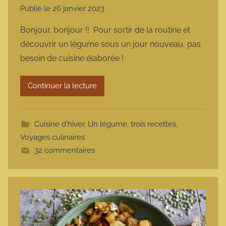
Publié le
26 janvier 2023
p
a
Bonjour, bonjour !! Pour sortir de la routine et
r
découvrir un légume sous un jour nouveau, pas
m
besoin de cuisine élaborée !
a
r
Continuer la lecture
m
o
t
Cuisine d'hiver
,
Un légume, trois recettes
,
t
Voyages culinaires
e
32 commentaires