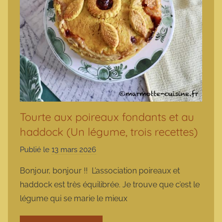
Tourte aux poireaux fondants et au
haddock (Un légume, trois recettes)
Publié le
13 mars 2026
p
a
Bonjour, bonjour !! L’association poireaux et
r
haddock est très équilibrée. Je trouve que c’est le
m
légume qui se marie le mieux
a
r