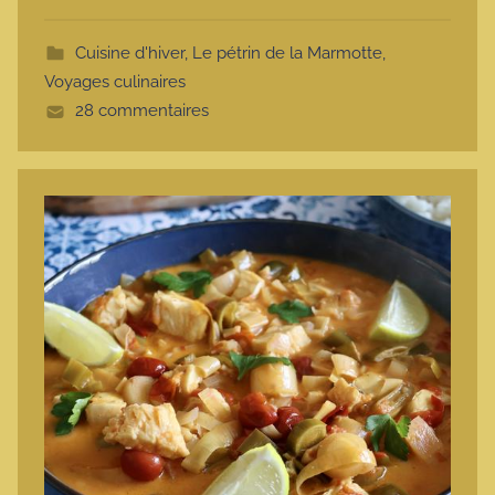
o
t
Cuisine d'hiver
,
Le pétrin de la Marmotte
,
t
Voyages culinaires
e
28 commentaires