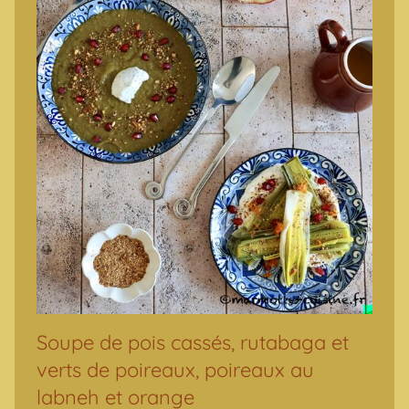
Soupe de pois cassés, rutabaga et
verts de poireaux, poireaux au
labneh et orange