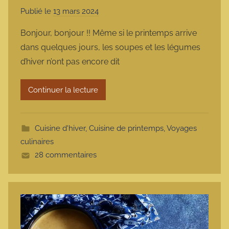
Publié le
13 mars 2024
p
a
Bonjour, bonjour !! Même si le printemps arrive
r
dans quelques jours, les soupes et les légumes
m
d’hiver n’ont pas encore dit
a
r
Continuer la lecture
m
o
t
Cuisine d'hiver
,
Cuisine de printemps
,
Voyages
t
culinaires
e
28 commentaires