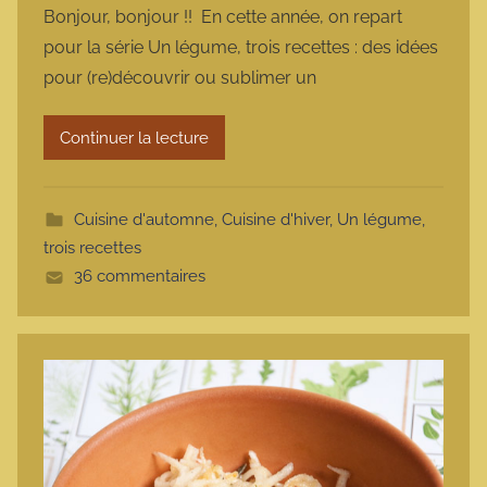
Bonjour, bonjour !! En cette année, on repart
r
pour la série Un légume, trois recettes : des idées
m
pour (re)découvrir ou sublimer un
a
r
Continuer la lecture
m
o
t
Cuisine d'automne
,
Cuisine d'hiver
,
Un légume,
t
trois recettes
e
36 commentaires