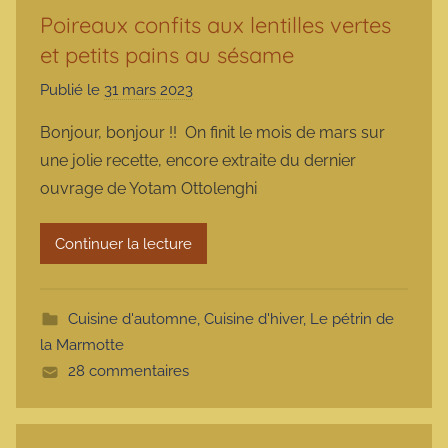
Poireaux confits aux lentilles vertes
et petits pains au sésame
Publié le
31 mars 2023
p
a
Bonjour, bonjour !! On finit le mois de mars sur
r
une jolie recette, encore extraite du dernier
m
ouvrage de Yotam Ottolenghi
a
r
Continuer la lecture
m
o
t
Cuisine d'automne
,
Cuisine d'hiver
,
Le pétrin de
t
la Marmotte
e
28 commentaires