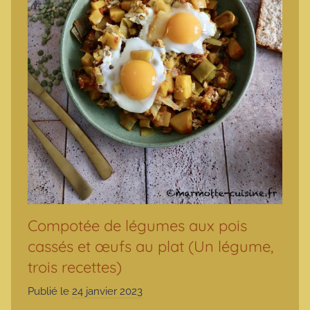
Compotée de légumes aux pois
cassés et œufs au plat (Un légume,
trois recettes)
Publié le
24 janvier 2023
p
a