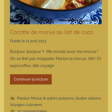
Cocotte de morue au lait de coco
Publié le
11 avril 2023
p
a
Bonjour, bonjour !! Me revoilà avec ma morue !
r
On va finir par m’appeler Marion la morue, hihi ! Et
m
aujourd’hui, elle voyage
a
r
Continuer la lecture
m
o
t
Passion Morue & autres poissons
,
Quatre saisons
,
t
Voyages culinaires
e
32 commentaires