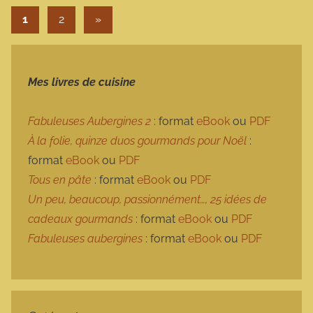
Pagination des publications
Articles suivants
1
2
»
Mes livres de cuisine
Fabuleuses Aubergines 2
: format
eBook
ou
PDF
À la folie, quinze duos gourmands pour Noël
:
format
eBook
ou
PDF
Tous en pâte
: format
eBook
ou
PDF
Un peu, beaucoup, passionnément…, 25 idées de
cadeaux gourmands
: format
eBook
ou
PDF
Fabuleuses aubergines
: format
eBook
ou
PDF