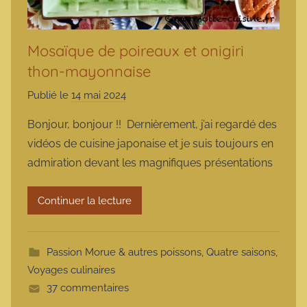
Mosaïque de poireaux et onigiri
thon-mayonnaise
Publié le
14 mai 2024
p
a
Bonjour, bonjour !! Dernièrement, j’ai regardé des
r
vidéos de cuisine japonaise et je suis toujours en
m
admiration devant les magnifiques présentations
a
r
Continuer la lecture
m
o
t
Passion Morue & autres poissons
,
Quatre saisons
,
t
Voyages culinaires
e
37 commentaires