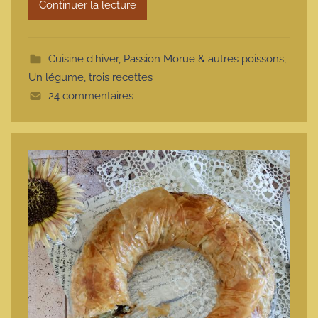
Continuer la lecture
m
o
t
Cuisine d'hiver
,
Passion Morue & autres poissons
,
t
Un légume, trois recettes
e
24 commentaires