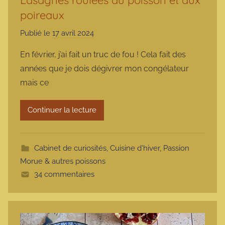
Lasagnes roulées au poisson et aux
poireaux
Publié le
17 avril 2024
p
a
En février, j’ai fait un truc de fou ! Cela fait des
r
années que je dois dégivrer mon congélateur
m
mais ce
a
r
Continuer la lecture
m
o
t
Cabinet de curiosités
,
Cuisine d'hiver
,
Passion
t
Morue & autres poissons
e
34 commentaires