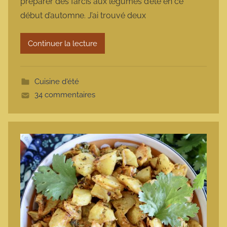
préparer des farcis aux légumes d’été en ce
m
début d’automne. J’ai trouvé deux
a
r
Continuer la lecture
m
o
t
Cuisine d'été
t
34 commentaires
e