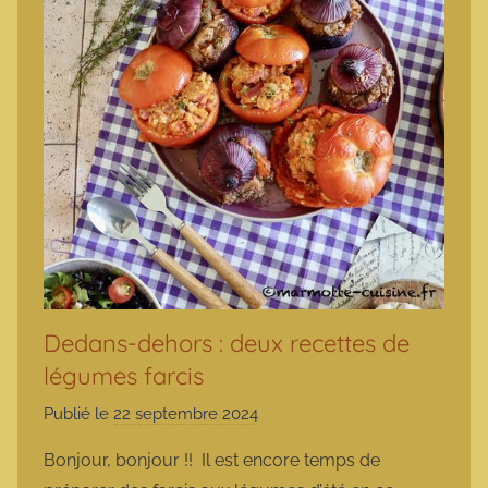
Dedans-dehors : deux recettes de
légumes farcis
Publié le
22 septembre 2024
p
a
Bonjour, bonjour !! Il est encore temps de
r