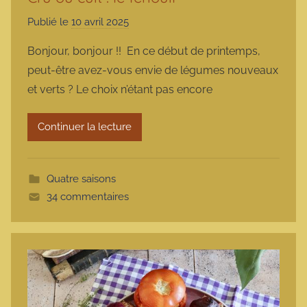
Publié le
10 avril 2025
p
a
Bonjour, bonjour !! En ce début de printemps,
r
peut-être avez-vous envie de légumes nouveaux
m
et verts ? Le choix n’étant pas encore
a
r
Continuer la lecture
m
o
t
Quatre saisons
t
34 commentaires
e