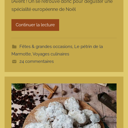
l’Avent ! On se retrouve donc pour déguster une
m
spécialité européenne de Noël
a
r
Continuer la lecture
m
o
t
Fêtes & grandes occasions
,
Le pétrin de la
t
Marmotte
,
Voyages culinaires
e
24 commentaires