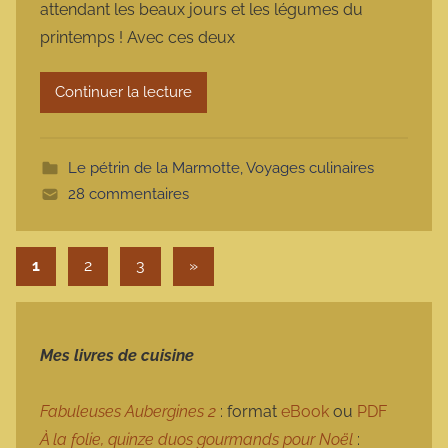
attendant les beaux jours et les légumes du
m
printemps ! Avec ces deux
a
r
Continuer la lecture
m
o
t
Le pétrin de la Marmotte
,
Voyages culinaires
t
28 commentaires
e
Pagination des publications
Articles suivants
1
2
3
»
Mes livres de cuisine
Fabuleuses Aubergines 2
: format
eBook
ou
PDF
À la folie, quinze duos gourmands pour Noël
: