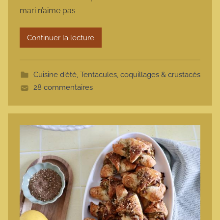
m
mari n’aime pas
a
r
Continuer la lecture
m
o
t
Cuisine d'été
,
Tentacules, coquillages & crustacés
t
28 commentaires
e