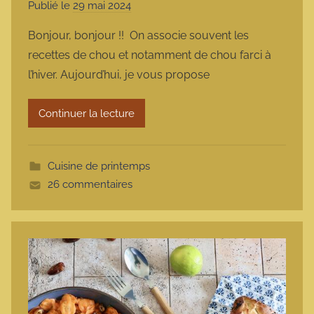
Publié le
29 mai 2024
p
a
Bonjour, bonjour !! On associe souvent les
r
recettes de chou et notamment de chou farci à
m
l’hiver. Aujourd’hui, je vous propose
a
r
Continuer la lecture
m
o
t
Cuisine de printemps
t
26 commentaires
e