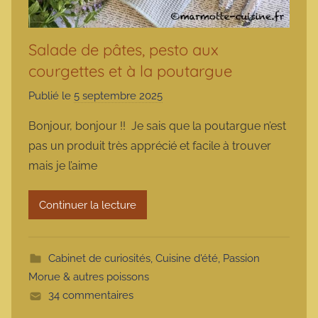
Salade de pâtes, pesto aux
courgettes et à la poutargue
Publié le
5 septembre 2025
p
a
Bonjour, bonjour !! Je sais que la poutargue n’est
r
pas un produit très apprécié et facile à trouver
m
mais je l’aime
a
r
Continuer la lecture
m
o
t
Cabinet de curiosités
,
Cuisine d'été
,
Passion
t
Morue & autres poissons
e
34 commentaires