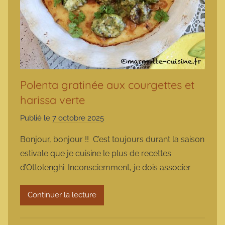
Polenta gratinée aux courgettes et
harissa verte
Publié le
7 octobre 2025
p
a
Bonjour, bonjour !! C’est toujours durant la saison
r
estivale que je cuisine le plus de recettes
m
d’Ottolenghi. Inconsciemment, je dois associer
a
r
Continuer la lecture
m
o
t