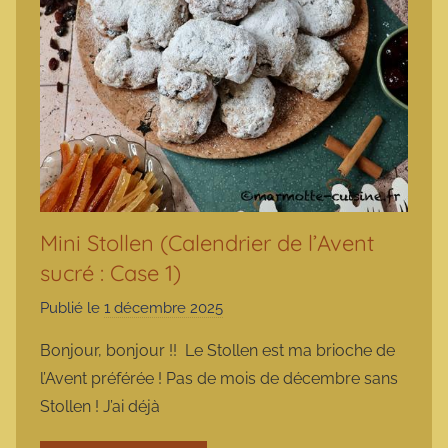
Mini Stollen (Calendrier de l’Avent
sucré : Case 1)
Publié le
1 décembre 2025
p
a
Bonjour, bonjour !! Le Stollen est ma brioche de
r
l’Avent préférée ! Pas de mois de décembre sans
m
Stollen ! J’ai déjà
a
r