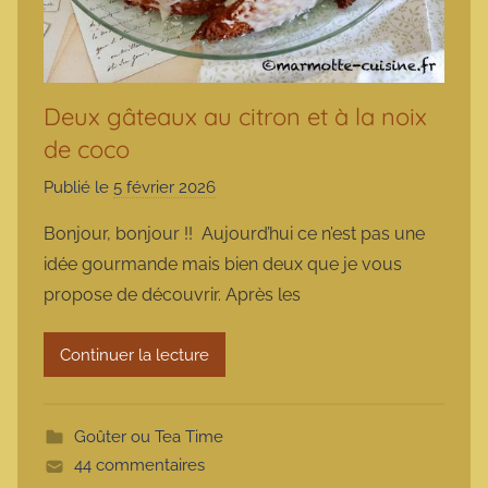
Deux gâteaux au citron et à la noix
de coco
Publié le
5 février 2026
p
a
Bonjour, bonjour !! Aujourd’hui ce n’est pas une
r
idée gourmande mais bien deux que je vous
m
propose de découvrir. Après les
a
r
Continuer la lecture
m
o
t
Goûter ou Tea Time
t
44 commentaires
e