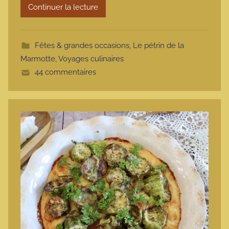
Continuer la lecture
m
o
t
Fêtes & grandes occasions
,
Le pétrin de la
t
Marmotte
,
Voyages culinaires
e
44 commentaires