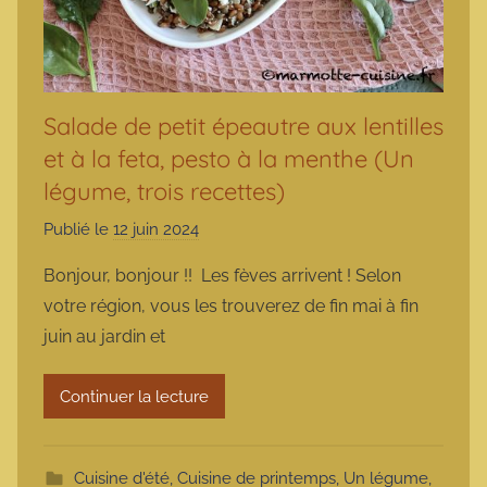
Salade de petit épeautre aux lentilles
et à la feta, pesto à la menthe (Un
légume, trois recettes)
Publié le
12 juin 2024
p
a
Bonjour, bonjour !! Les fèves arrivent ! Selon
r
votre région, vous les trouverez de fin mai à fin
m
juin au jardin et
a
r
Continuer la lecture
m
o
t
Cuisine d'été
,
Cuisine de printemps
,
Un légume,
t