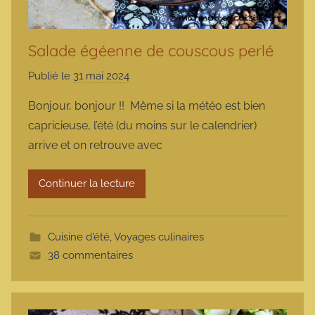
Salade égéenne de couscous perlé
Publié le
31 mai 2024
p
a
Bonjour, bonjour !! Même si la météo est bien
r
capricieuse, l’été (du moins sur le calendrier)
m
arrive et on retrouve avec
a
r
Continuer la lecture
m
o
t
Cuisine d'été
,
Voyages culinaires
t
38 commentaires
e