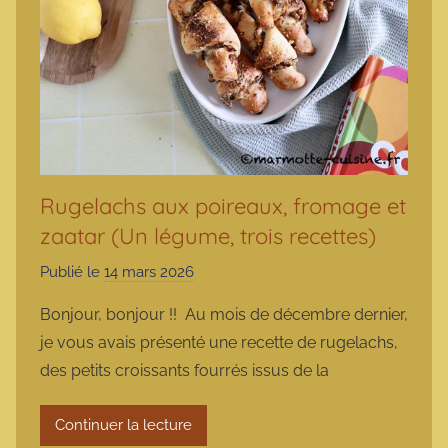
Rugelachs aux poireaux, fromage et
zaatar (Un légume, trois recettes)
Publié le
14 mars 2026
p
a
Bonjour, bonjour !! Au mois de décembre dernier,
r
je vous avais présenté une recette de rugelachs,
m
des petits croissants fourrés issus de la
a
r
Continuer la lecture
m