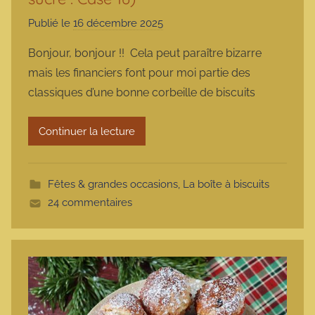
Publié le
16 décembre 2025
p
a
Bonjour, bonjour !! Cela peut paraître bizarre
r
mais les financiers font pour moi partie des
m
classiques d’une bonne corbeille de biscuits
a
r
Continuer la lecture
m
o
t
Fêtes & grandes occasions
,
La boîte à biscuits
t
24 commentaires
e