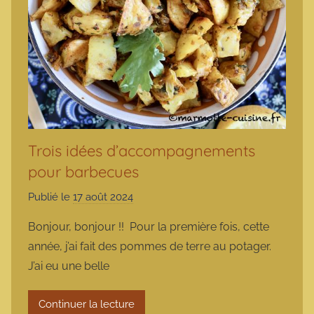
Trois idées d’accompagnements
pour barbecues
Publié le
17 août 2024
p
a
Bonjour, bonjour !! Pour la première fois, cette
r
année, j’ai fait des pommes de terre au potager.
m
J’ai eu une belle
a
r
Continuer la lecture
m