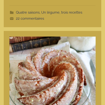
o
t
Quatre saisons
,
Un légume, trois recettes
t
22 commentaires
e