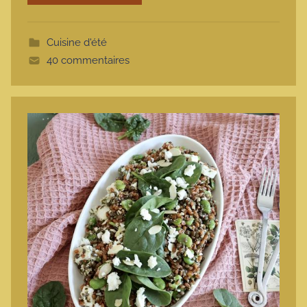
o
t
Cuisine d'été
t
40 commentaires
e