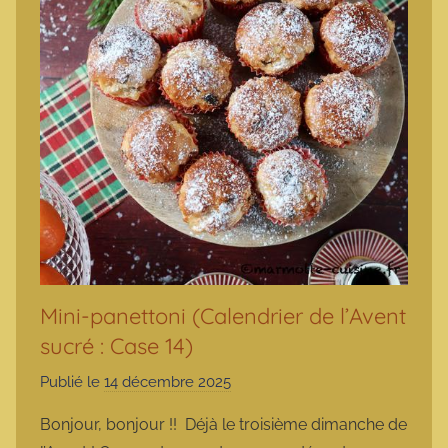
Mini-panettoni (Calendrier de l’Avent
sucré : Case 14)
Publié le
14 décembre 2025
p
a
Bonjour, bonjour !! Déjà le troisième dimanche de
r