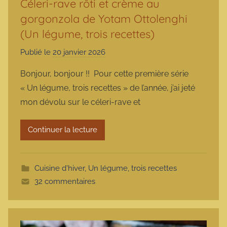
Céleri-rave rôti et crème au
gorgonzola de Yotam Ottolenghi
(Un légume, trois recettes)
Publié le
20 janvier 2026
p
a
Bonjour, bonjour !! Pour cette première série
r
« Un légume, trois recettes » de l’année, j’ai jeté
m
mon dévolu sur le céleri-rave et
a
r
Continuer la lecture
m
o
t
Cuisine d'hiver
,
Un légume, trois recettes
t
32 commentaires
e