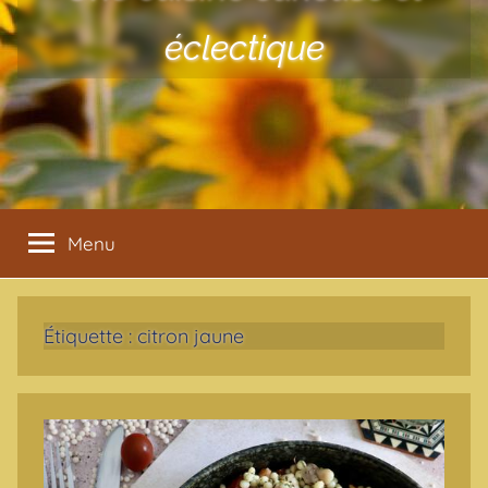
éclectique
Menu
Étiquette :
citron jaune