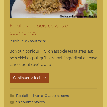
Falafels de pois cassés et
édamames
Publié le
26 août 2020
p
a
Bonjour, bonjour !! Si on associe les falafels aux
r
pois chiches puisqu’ils en sont l’ingrédient de base
m
classique, il s’avère que
a
r
Continuer la lecture
m
o
t
Boulettes Mania
,
Quatre saisons
t
10 commentaires
e