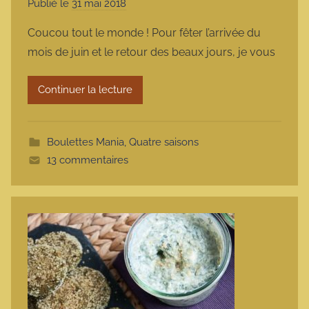
Publié le
31 mai 2018
p
a
Coucou tout le monde ! Pour fêter l’arrivée du
r
mois de juin et le retour des beaux jours, je vous
m
a
Continuer la lecture
r
m
o
Boulettes Mania
,
Quatre saisons
t
13 commentaires
t
e