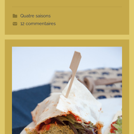
o
t
Quatre saisons
t
12 commentaires
e