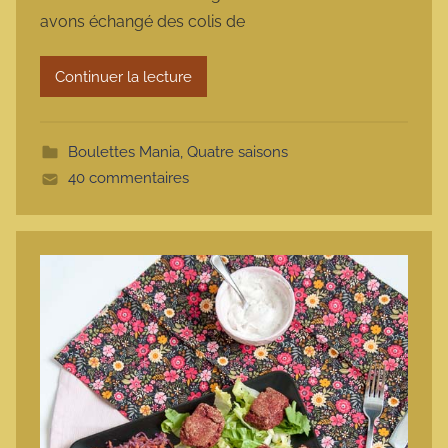
m
avons échangé des colis de
a
r
Continuer la lecture
m
o
t
Boulettes Mania
,
Quatre saisons
t
40 commentaires
e