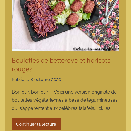
Boulettes de betterave et haricots
rouges
Publié le
8 octobre 2020
p
a
Bonjour, bonjour !! Voici une version originale de
r
boulettes végétariennes à base de légumineuses,
m
qui s’apparentent aux célèbres falafels… Ici, les
a
r
Continuer la lecture
m