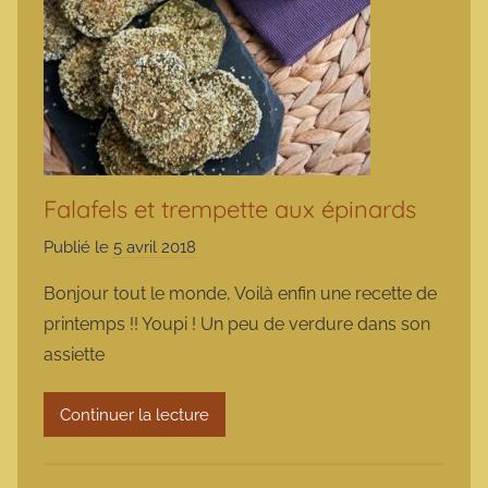
Falafels et trempette aux épinards
Publié le
5 avril 2018
p
a
Bonjour tout le monde, Voilà enfin une recette de
r
printemps !! Youpi ! Un peu de verdure dans son
m
assiette
a
r
Continuer la lecture
m
o
t