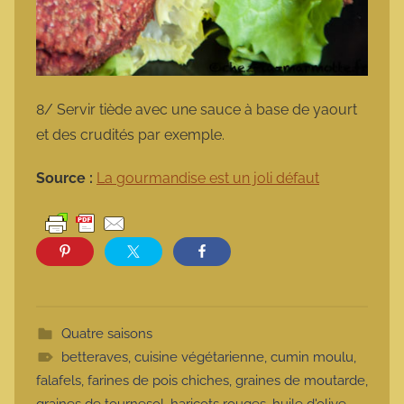
8/ Servir tiède avec une sauce à base de yaourt
et des crudités par exemple.
Source :
La
gourmandise
est un joli défaut
Quatre saisons
betteraves
,
cuisine végétarienne
,
cumin moulu
,
falafels
,
farines de pois chiches
,
graines de moutarde
,
graines de tournesol
,
haricots rouges
,
huile d'olive
,