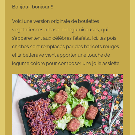
m
Bonjour, bonjour !!
a
r
Voici une version originale de boulettes
m
végétariennes à base de légumineuses, qui
o
s’apparentent aux célèbres falafels… Ici, les pois
t
chiches sont remplacés par des haricots rouges
t
et la betterave vient apporter une touche de
e
légume coloré pour composer une jolie assiette.