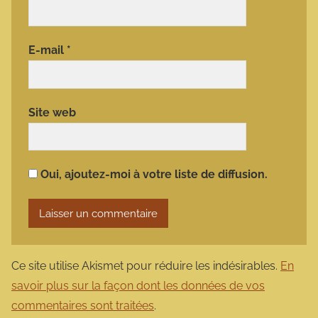
E-mail
*
Site web
Oui, ajoutez-moi à votre liste de diffusion.
Ce site utilise Akismet pour réduire les indésirables.
En
savoir plus sur la façon dont les données de vos
commentaires sont traitées
.