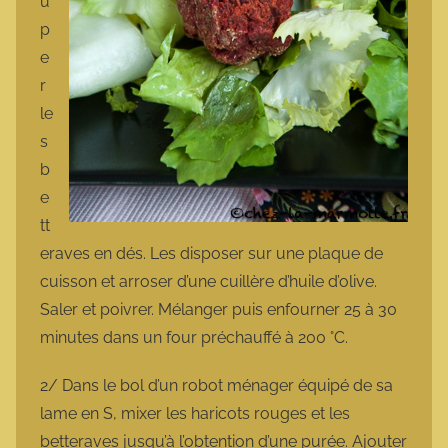
u
p
e
r
le
s
b
e
tt
eraves en dés. Les disposer sur une plaque de
cuisson et arroser d’une cuillère d’huile d’olive.
Saler et poivrer. Mélanger puis enfourner 25 à 30
minutes dans un four préchauffé à 200 °C.
2/ Dans le bol d’un robot ménager équipé de sa
lame en S, mixer les haricots rouges et les
betteraves jusqu’à l’obtention d’une purée. Ajouter