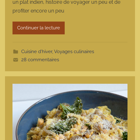
un plat indien, histoire de voyager un peu et de
m
profiter encore un peu
a
r
Continuer la lecture
m
o
t
Cuisine d'hiver
,
Voyages culinaires
t
28 commentaires
e