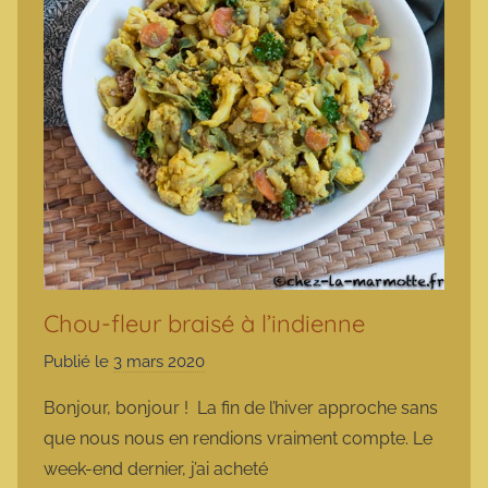
Chou-fleur braisé à l’indienne
Publié le
3 mars 2020
p
a
Bonjour, bonjour ! La fin de l’hiver approche sans
r
que nous nous en rendions vraiment compte. Le
m
week-end dernier, j’ai acheté
a