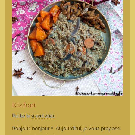
Kitchari
Publié le
9 avril 2021
p
a
Bonjour, bonjour !! Aujourd’hui, je vous propose
r