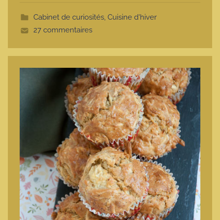
t
Cabinet de curiosités
,
Cuisine d'hiver
t
27 commentaires
e