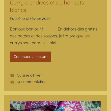
Curry d’endives et de haricots
blancs
Publié le
12 février 2020
p
a
Bonjour, bonjour ! En dehors des gratins,
r
des potées et des soupes, je trouve que les
m
currys sont parmi les plats
a
r
Continuer la lecture
m
o
t
Cuisine d'hiver
t
14 commentaires
e