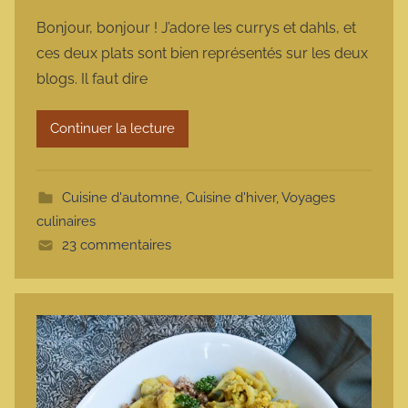
a
Bonjour, bonjour ! J’adore les currys et dahls, et
r
ces deux plats sont bien représentés sur les deux
m
blogs. Il faut dire
a
r
Continuer la lecture
m
o
t
Cuisine d'automne
,
Cuisine d'hiver
,
Voyages
t
culinaires
e
23 commentaires