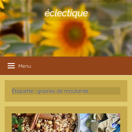
éclectique
Menu
Étiquette :
graines de moutarde