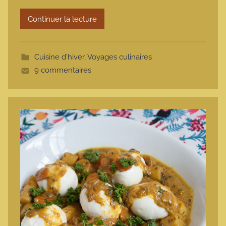
r
Continuer la lecture
m
o
t
Cuisine d'hiver
,
Voyages culinaires
t
9 commentaires
e