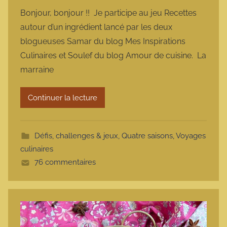
a
Bonjour, bonjour !! Je participe au jeu Recettes
r
autour d’un ingrédient lancé par les deux
m
blogueuses Samar du blog Mes Inspirations
a
Culinaires et Soulef du blog Amour de cuisine. La
r
marraine
m
o
t
Continuer la lecture
t
e
Défis, challenges & jeux
,
Quatre saisons
,
Voyages
culinaires
76 commentaires