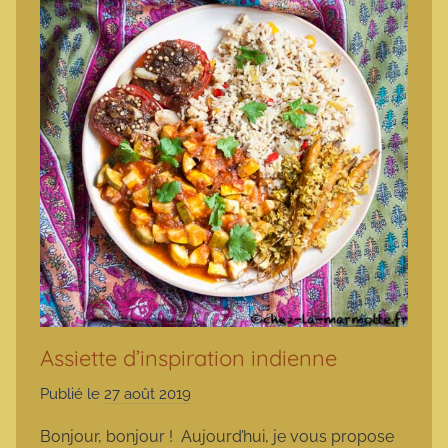
Assiette d’inspiration indienne
Publié le
27 août 2019
p
a
Bonjour, bonjour ! Aujourd’hui, je vous propose
r