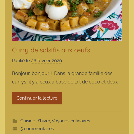
Curry de salsifis aux œufs
Publié le
26 février 2020
p
a
Bonjour, bonjour ! Dans la grande famille des
r
currys, il y a ceux à base de lait de coco et deux
m
a
Continuer la lecture
r
m
o
Cuisine d'hiver
,
Voyages culinaires
t
5 commentaires
t