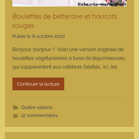
Boulettes de betterave et haricots
rouges
Publié le
8 octobre 2020
p
a
Bonjour, bonjour !! Voici une version originale de
r
boulettes végétariennes à base de légumineuses,
m
qui s’apparentent aux célèbres falafels… Ici, les
a
r
Continuer la lecture
m
o
t
Quatre saisons
t
12 commentaires
e