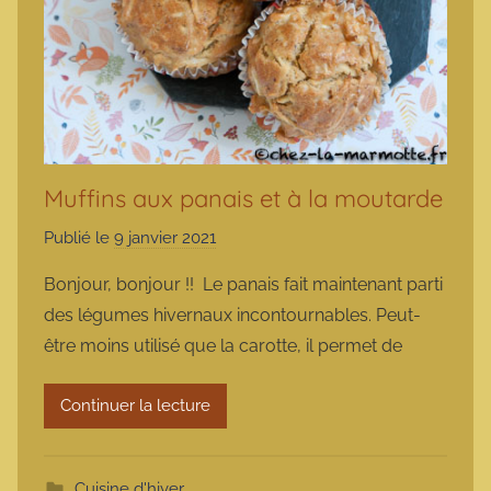
Muffins aux panais et à la moutarde
Publié le
9 janvier 2021
p
a
Bonjour, bonjour !! Le panais fait maintenant parti
r
des légumes hivernaux incontournables. Peut-
m
être moins utilisé que la carotte, il permet de
a
r
Continuer la lecture
m
o
t
Cuisine d'hiver