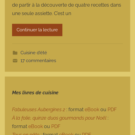
de partir à la découverte de quatre recettes dans
m
une seule assiette. C’est un
a
r
Continuer la lecture
m
o
t
Cuisine d'été
t
17 commentaires
e
Mes livres de cuisine
Fabuleuses Aubergines 2
: format
eBook
ou
PDF
À la folie, quinze duos gourmands pour Noël
:
format
eBook
ou
PDF
Tous en pâte
: format
eBook
ou
PDF