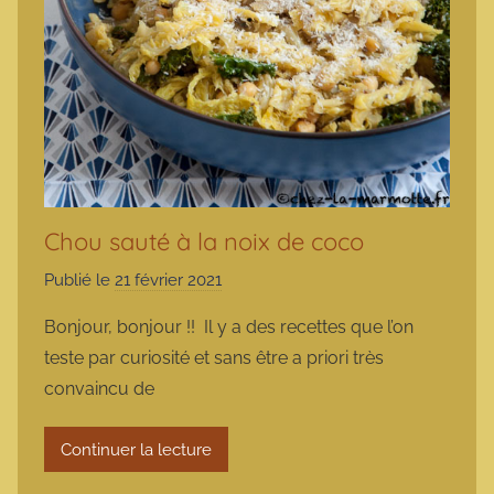
Chou sauté à la noix de coco
Publié le
21 février 2021
p
a
Bonjour, bonjour !! Il y a des recettes que l’on
r
teste par curiosité et sans être a priori très
m
convaincu de
a
r
Continuer la lecture
m
o