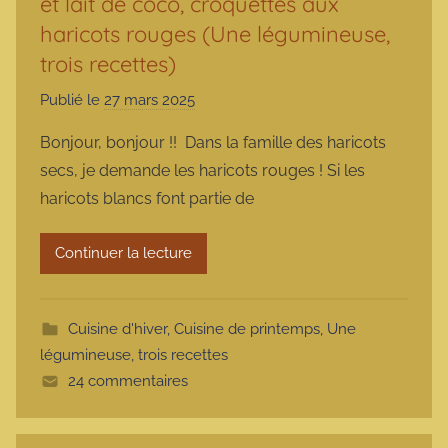
et lait de coco, croquettes aux
haricots rouges (Une légumineuse,
trois recettes)
Publié le
27 mars 2025
p
a
Bonjour, bonjour !! Dans la famille des haricots
r
secs, je demande les haricots rouges ! Si les
m
haricots blancs font partie de
a
r
Continuer la lecture
m
o
t
Cuisine d'hiver
,
Cuisine de printemps
,
Une
t
légumineuse, trois recettes
e
24 commentaires