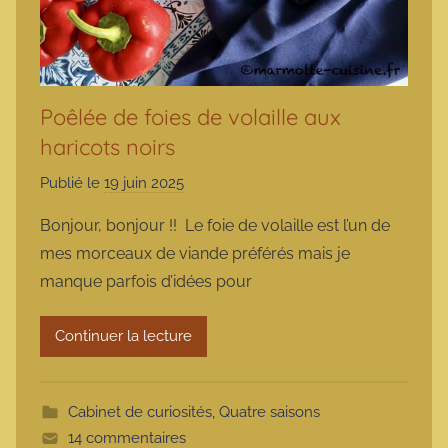
Poêlée de foies de volaille aux
haricots noirs
Publié le
19 juin 2025
p
a
Bonjour, bonjour !! Le foie de volaille est l’un de
r
mes morceaux de viande préférés mais je
m
manque parfois d’idées pour
a
r
Continuer la lecture
m
o
t
Cabinet de curiosités
,
Quatre saisons
t
14 commentaires
e