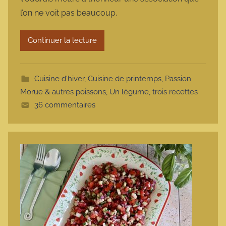
m
l’on ne voit pas beaucoup,
a
r
Continuer la lecture
m
o
t
Cuisine d'hiver
,
Cuisine de printemps
,
Passion
t
Morue & autres poissons
,
Un légume, trois recettes
e
36 commentaires