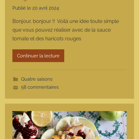
Publié le
20 avril 2024
p
a
Bonjour, bonjour !! Voilà une idée toute simple
r
que vous pouvez réaliser avec de la sauce
m
tomate et des haricots rouges
a
r
Continuer la lecture
m
o
t
Quatre saisons
t
58 commentaires
e