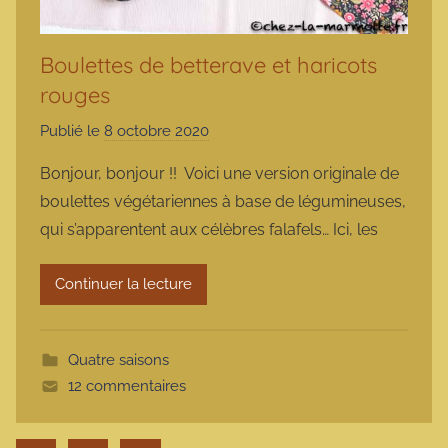
Boulettes de betterave et haricots
rouges
Publié le
8 octobre 2020
p
a
Bonjour, bonjour !! Voici une version originale de
r
boulettes végétariennes à base de légumineuses,
m
qui s’apparentent aux célèbres falafels… Ici, les
a
r
Continuer la lecture
m
o
t
Quatre saisons
t
12 commentaires
e