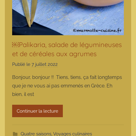
￼Palikaria, salade de légumineuses
et de céréales aux agrumes
Publié le
7 juillet 2022
p
a
Bonjour, bonjour !! Tiens, tiens, ça fait longtemps
r
que je ne vous ai pas emmenés en Grèce. Eh
m
bien, il est
a
r
Continuer la lecture
m
o
t
Quatre saisons
,
Voyages culinaires
t