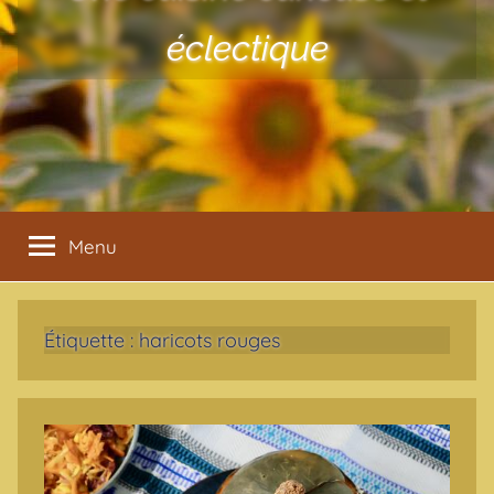
éclectique
Menu
Étiquette :
haricots rouges