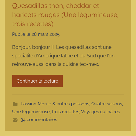
Quesadillas thon, cheddar et
haricots rouges (Une légumineuse,
trois recettes)
Publié le
28 mars 2025
p
a
Bonjour, bonjour !! Les quesadillas sont une
r
spécialité d’Amérique latine et du Sud que l’on
m
retrouve aussi dans la cuisine tex-mex.
a
r
Continuer la lecture
m
o
t
Passion Morue & autres poissons
,
Quatre saisons
,
t
Une légumineuse, trois recettes
,
Voyages culinaires
e
34 commentaires