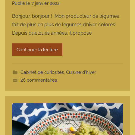
Publié le
7 janvier 2022
p
a
Bonjour, bonjour ! Mon producteur de légumes
r
fait de plus en plus de légumes d’hiver colorés.
m
Depuis quelques années, il propose
a
r
Continuer la lecture
m
o
t
Cabinet de curiosités
,
Cuisine d'hiver
t
26 commentaires
e