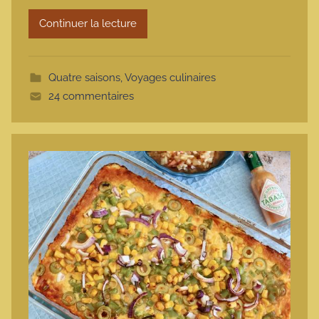
r
Continuer la lecture
m
o
t
Quatre saisons
,
Voyages culinaires
t
24 commentaires
e