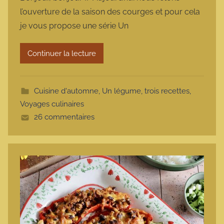
r
l’ouverture de la saison des courges et pour cela
m
je vous propose une série Un
a
r
Continuer la lecture
m
o
t
Cuisine d'automne
,
Un légume, trois recettes
,
t
Voyages culinaires
e
26 commentaires