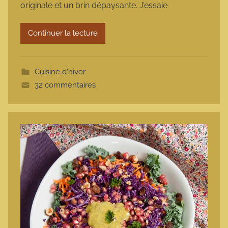
originale et un brin dépaysante. J’essaie
a
r
Continuer la lecture
m
o
t
Cuisine d'hiver
t
32 commentaires
e