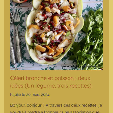
Céleri branche et poisson : deux
idées (Un légume, trois recettes)
Publié le
20 mars 2024
p
a
Bonjour, bonjour ! À travers ces deux recettes, je
r
voudrais mettre à l’honneur une association que