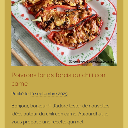
Poivrons longs farcis au chili con
carne
Publié le
10 septembre 2025
p
a
Bonjour, bonjour !! J’adore tester de nouvelles
r
idées autour du chili con carne. Aujourd’hui, je
m
vous propose une recette qui met
a