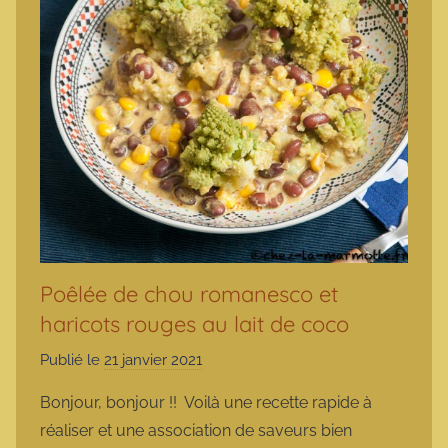
Poêlée de chou romanesco et
haricots rouges au lait de coco
Publié le
21 janvier 2021
p
a
Bonjour, bonjour !! Voilà une recette rapide à
r
réaliser et une association de saveurs bien
m