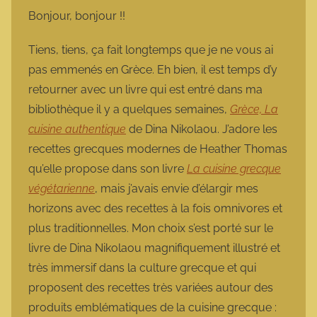
m
Bonjour, bonjour !!
a
r
Tiens, tiens, ça fait longtemps que je ne vous ai
m
pas emmenés en Grèce. Eh bien, il est temps d’y
o
retourner avec un livre qui est entré dans ma
t
bibliothèque il y a quelques semaines,
Grèce, La
t
cuisine authentique
de Dina Nikolaou. J’adore les
e
recettes grecques modernes de Heather Thomas
qu’elle propose dans son livre
La cuisine grecque
végétarienne
, mais j’avais envie d’élargir mes
horizons avec des recettes à la fois omnivores et
plus traditionnelles. Mon choix s’est porté sur le
livre de Dina Nikolaou magnifiquement illustré et
très immersif dans la culture grecque et qui
proposent des recettes très variées autour des
produits emblématiques de la cuisine grecque :