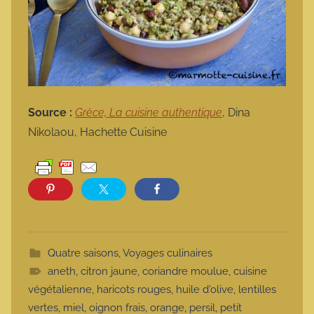
Source :
Grèce, La cuisine authentique
, Dina
Nikolaou, Hachette Cuisine
Quatre saisons
,
Voyages culinaires
aneth
,
citron jaune
,
coriandre moulue
,
cuisine
végétalienne
,
haricots rouges
,
huile d'olive
,
lentilles
vertes
,
miel
,
oignon frais
,
orange
,
persil
,
petit