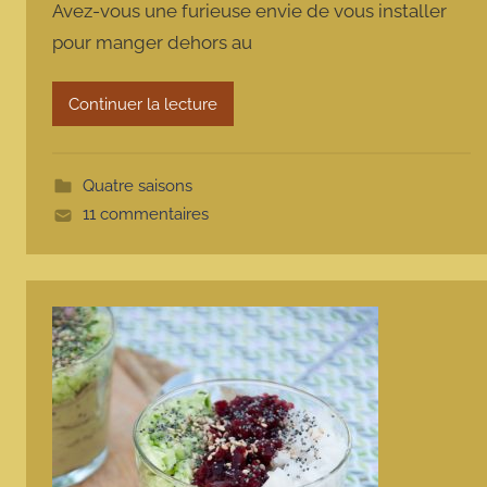
Avez-vous une furieuse envie de vous installer
m
pour manger dehors au
a
r
m
Continuer la lecture
o
t
t
Quatre saisons
e
11 commentaires