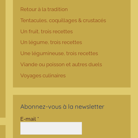
Retour à la tradition
Tentacules, coquillages & crustacés
Un fruit, trois recettes
Un légume, trois recettes
Une légumineuse, trois recettes
Viande ou poisson et autres duels
Voyages culinaires
Abonnez-vous à la newsletter
E-mail
*