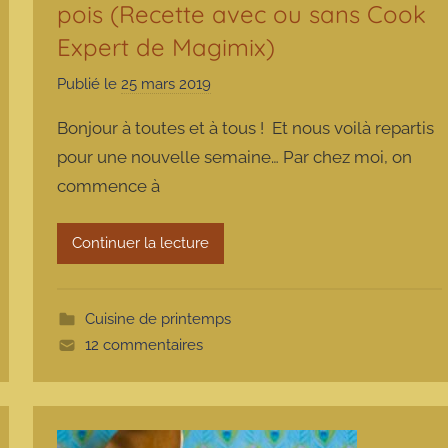
pois (Recette avec ou sans Cook
Expert de Magimix)
Publié le
25 mars 2019
p
a
Bonjour à toutes et à tous ! Et nous voilà repartis
r
pour une nouvelle semaine… Par chez moi, on
m
commence à
a
r
m
Continuer la lecture
o
t
t
Cuisine de printemps
e
12 commentaires