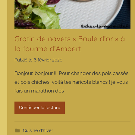
Gratin de navets « Boule d’or » à
la fourme d’Ambert
Publié le
6 février 2020
p
a
Bonjour, bonjour !! Pour changer des pois cassés
r
et pois chiches, voilà les haricots blancs ! je vous
m
fais un marathon des
a
r
m
Continuer la lecture
o
t
t
Cuisine d'hiver