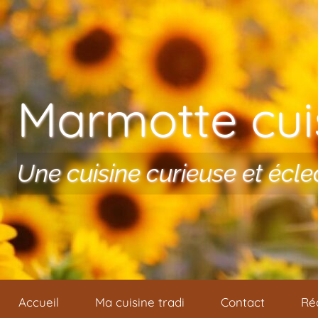
Aller au contenu
Marmotte cuis
Une cuisine curieuse et écle
Accueil
Ma cuisine tradi
Contact
Ré