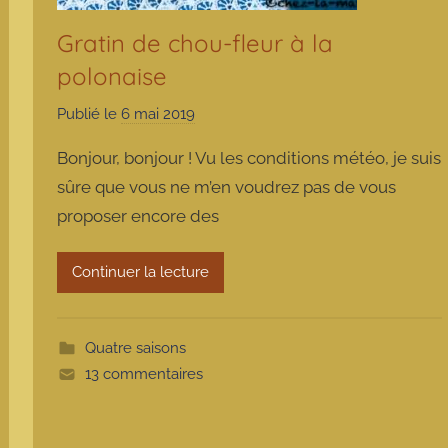
Gratin de chou-fleur à la
polonaise
Publié le
6 mai 2019
p
a
Bonjour, bonjour ! Vu les conditions météo, je suis
r
sûre que vous ne m’en voudrez pas de vous
m
proposer encore des
a
r
m
Continuer la lecture
o
t
t
Quatre saisons
e
13 commentaires