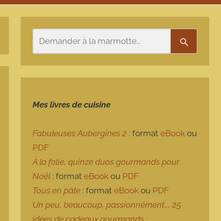
Rechercher
Recherch
Mes livres de cuisine
Fabuleuses Aubergines 2
: format
eBook
ou
PDF
À la folie, quinze duos gourmands pour
Noël
: format
eBook
ou
PDF
Tous en pâte
: format
eBook
ou
PDF
Un peu, beaucoup, passionnément…, 25
idées de cadeaux gourmands
: