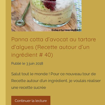
Panna cotta d’avocat au tartare
d’algues (Recette autour d’un
ingrédient # 40)
Publié le
3 juin 2018
p
a
Salut tout le monde ! Pour ce nouveau tour de
r
Recette autour d’un ingrédient, je voulais réaliser
m
une recette sucrée
a
r
m
Continuer la lecture