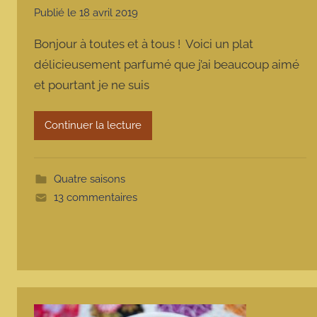
Publié le
18 avril 2019
p
a
Bonjour à toutes et à tous ! Voici un plat
r
délicieusement parfumé que j’ai beaucoup aimé
m
et pourtant je ne suis
a
r
m
Continuer la lecture
o
t
t
Quatre saisons
e
13 commentaires