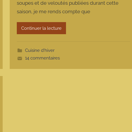
soupes et de veloutés publiées durant cette
m
saison, je me rends compte que
a
r
m
Continuer la lecture
o
t
t
Cuisine d'hiver
e
14 commentaires