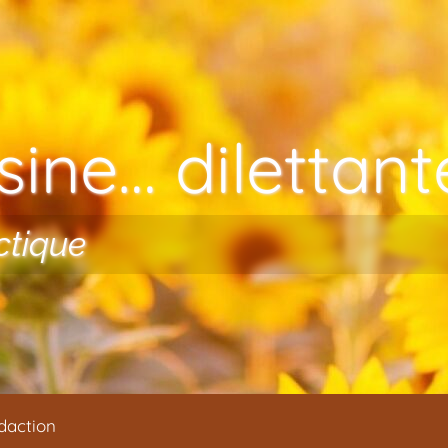
ine… dilettante
ctique
daction