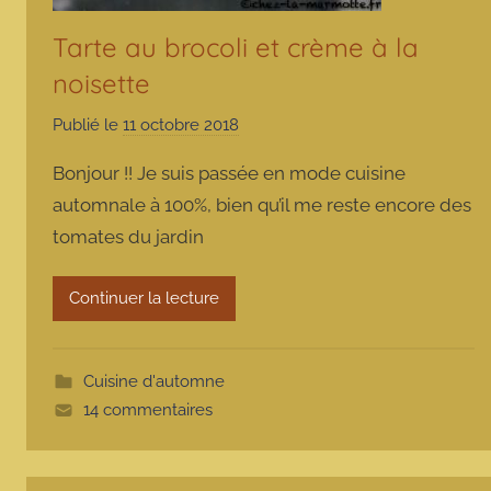
Tarte au brocoli et crème à la
noisette
Publié le
11 octobre 2018
p
a
Bonjour !! Je suis passée en mode cuisine
r
automnale à 100%, bien qu’il me reste encore des
m
tomates du jardin
a
r
m
Continuer la lecture
o
t
t
Cuisine d'automne
e
14 commentaires