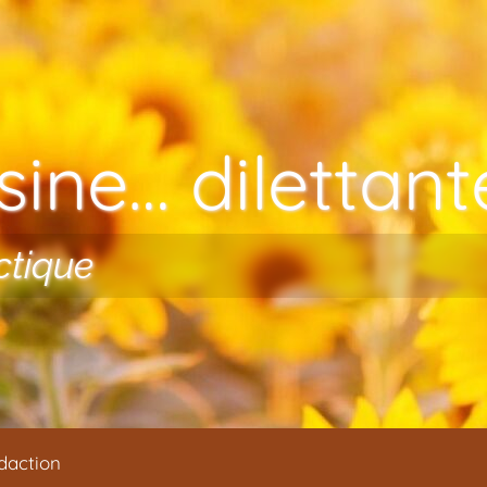
ine… dilettante
ctique
daction