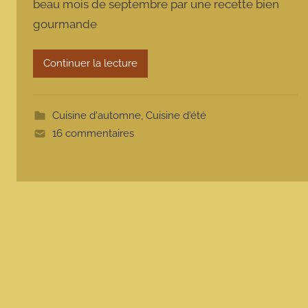
beau mois de septembre par une recette bien
m
gourmande
a
r
m
Continuer la lecture
o
t
t
Cuisine d'automne
,
Cuisine d'été
e
16 commentaires