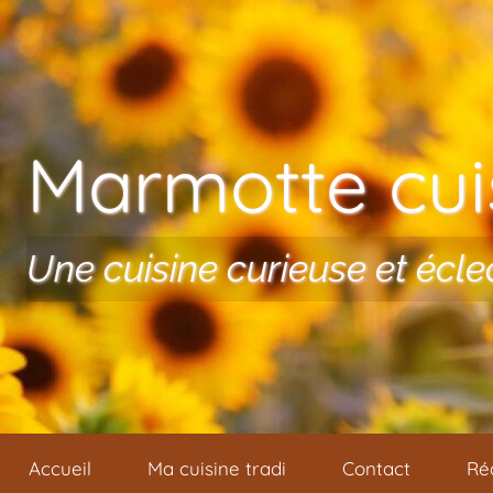
Aller au contenu
Marmotte cuis
Une cuisine curieuse et écle
Accueil
Ma cuisine tradi
Contact
Ré