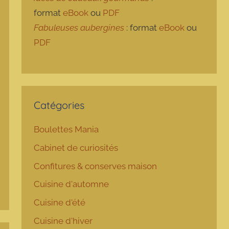
format
eBook
ou
PDF
Fabuleuses aubergines
: format
eBook
ou
PDF
Catégories
Boulettes Mania
Cabinet de curiosités
Confitures & conserves maison
Cuisine d'automne
Cuisine d'été
Cuisine d'hiver