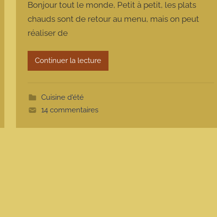
Bonjour tout le monde, Petit à petit, les plats
r
chauds sont de retour au menu, mais on peut
m
réaliser de
a
r
m
Continuer la lecture
o
t
t
Cuisine d'été
e
14 commentaires