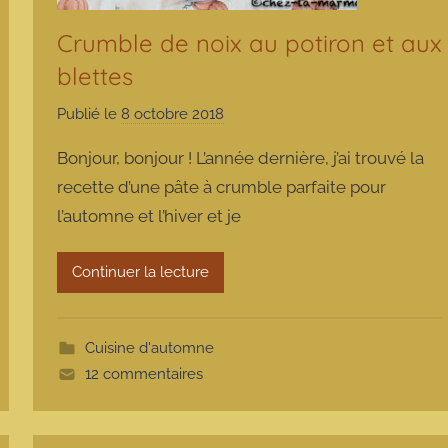
Crumble de noix au potiron et aux
blettes
Publié le
8 octobre 2018
p
a
Bonjour, bonjour ! L’année dernière, j’ai trouvé la
r
recette d’une pâte à crumble parfaite pour
m
l’automne et l’hiver et je
a
r
m
Continuer la lecture
o
t
t
Cuisine d'automne
e
12 commentaires