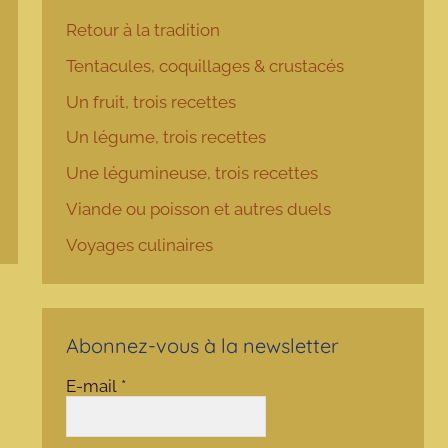
Retour à la tradition
Tentacules, coquillages & crustacés
Un fruit, trois recettes
Un légume, trois recettes
Une légumineuse, trois recettes
Viande ou poisson et autres duels
Voyages culinaires
Abonnez-vous à la newsletter
E-mail
*