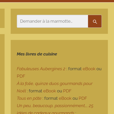
Rechercher
Recherch
Mes livres de cuisine
Fabuleuses Aubergines 2
: format
eBook
ou
PDF
À la folie, quinze duos gourmands pour
Noël
: format
eBook
ou
PDF
Tous en pâte
: format
eBook
ou
PDF
Un peu, beaucoup, passionnément…, 25
idées de cadeaux gourmands
: