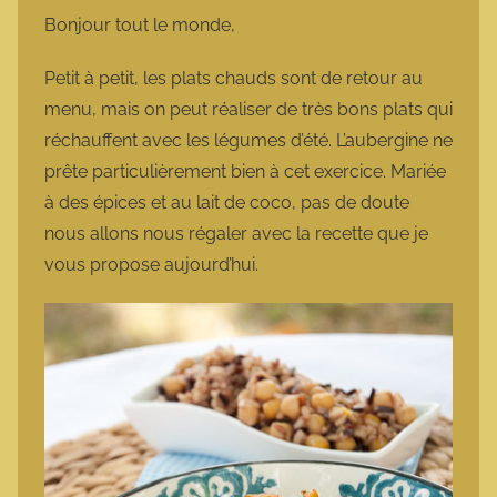
m
Bonjour tout le monde,
a
r
Petit à petit, les plats chauds sont de retour au
m
menu, mais on peut réaliser de très bons plats qui
o
réchauffent avec les légumes d’été. L’aubergine ne
t
prête particulièrement bien à cet exercice. Mariée
t
à des épices et au lait de coco, pas de doute
e
nous allons nous régaler avec la recette que je
vous propose aujourd’hui.