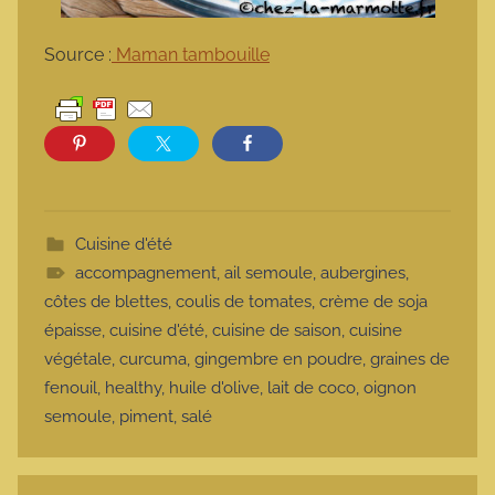
Source :
Maman tambouille
Cuisine d'été
accompagnement
,
ail semoule
,
aubergines
,
côtes de blettes
,
coulis de tomates
,
crème de soja
épaisse
,
cuisine d'été
,
cuisine de saison
,
cuisine
végétale
,
curcuma
,
gingembre en poudre
,
graines de
fenouil
,
healthy
,
huile d'olive
,
lait de coco
,
oignon
semoule
,
piment
,
salé
Navigation de l’article