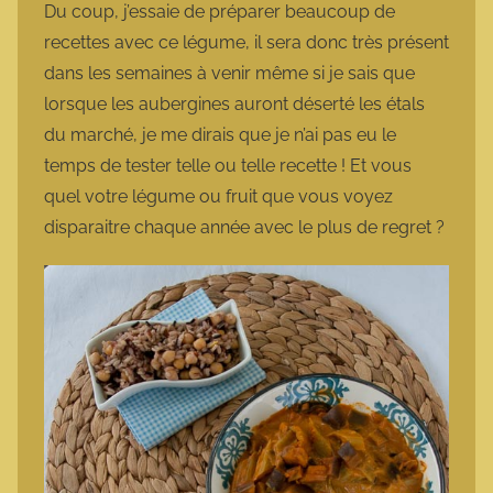
Du coup, j’essaie de préparer beaucoup de
recettes avec ce légume, il sera donc très présent
dans les semaines à venir même si je sais que
lorsque les aubergines auront déserté les étals
du marché, je me dirais que je n’ai pas eu le
temps de tester telle ou telle recette ! Et vous
quel votre légume ou fruit que vous voyez
disparaitre chaque année avec le plus de regret ?