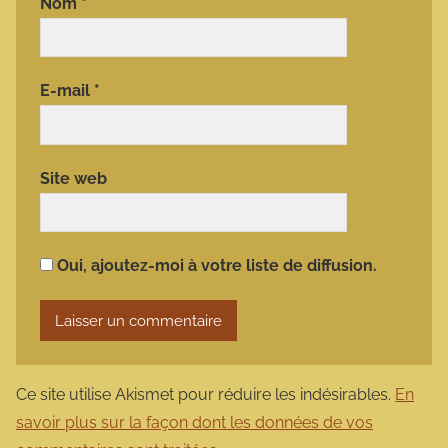
Nom
*
E-mail
*
Site web
Oui, ajoutez-moi à votre liste de diffusion.
Ce site utilise Akismet pour réduire les indésirables.
En
savoir plus sur la façon dont les données de vos