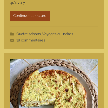
qu’il va y
a
r
Continuer la lecture
m
o
t
Quatre saisons
,
Voyages culinaires
t
18 commentaires
e