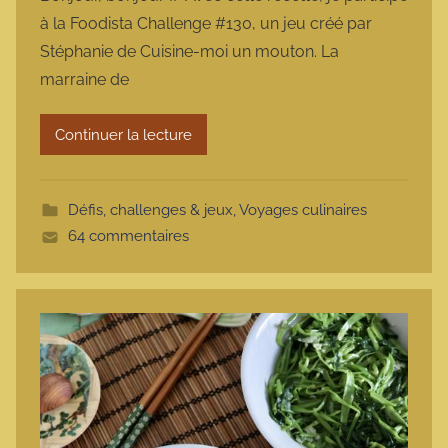
r
à la Foodista Challenge #130, un jeu créé par
m
Stéphanie de Cuisine-moi un mouton. La
a
marraine de
r
m
Continuer la lecture
o
t
t
Défis, challenges & jeux
,
Voyages culinaires
e
64 commentaires