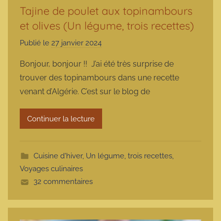
Tajine de poulet aux topinambours
et olives (Un légume, trois recettes)
Publié le
27 janvier 2024
p
a
Bonjour, bonjour !! J’ai été très surprise de
r
trouver des topinambours dans une recette
m
venant d’Algérie. C’est sur le blog de
a
r
Continuer la lecture
m
o
t
Cuisine d'hiver
,
Un légume, trois recettes
,
t
Voyages culinaires
e
32 commentaires