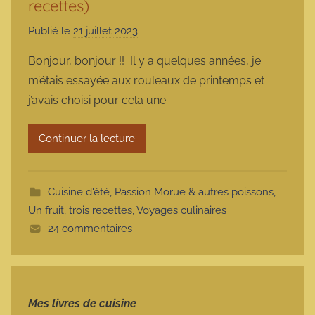
recettes)
Publié le
21 juillet 2023
p
a
Bonjour, bonjour !! Il y a quelques années, je
r
m’étais essayée aux rouleaux de printemps et
m
j’avais choisi pour cela une
a
r
Continuer la lecture
m
o
t
Cuisine d'été
,
Passion Morue & autres poissons
,
t
Un fruit, trois recettes
,
Voyages culinaires
e
24 commentaires
Mes livres de cuisine