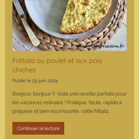
Frittata au poulet et aux pois
chiches
Publié le
29 juin 2024
p
a
Bonjour, bonjour !! Voilà une recette parfaite pour
r
les vacances estivales ! Pratique, facile, rapide à
m
préparer et bien nourrissante, cette frittata
a
r
Continuer la lecture
m
o