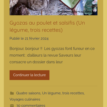
Gyozas au poulet et salsifis (Un
légume, trois recettes)
Publié le
21 février 2024
p
a
Bonjour, bonjour !! Les gyozas font fureur en ce
r
moment ; d’ailleurs la revue Saveurs leur
m
consacre un dossier dans leur
a
r
Continuer la lecture
m
o
t
Quatre saisons
,
Un légume, trois recettes
,
t
Voyages culinaires
e
30 commentaires