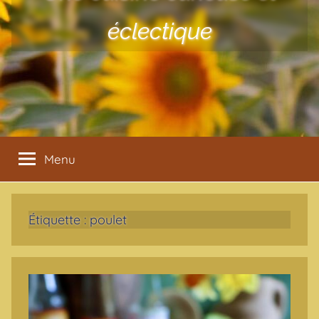
éclectique
Menu
Étiquette :
poulet