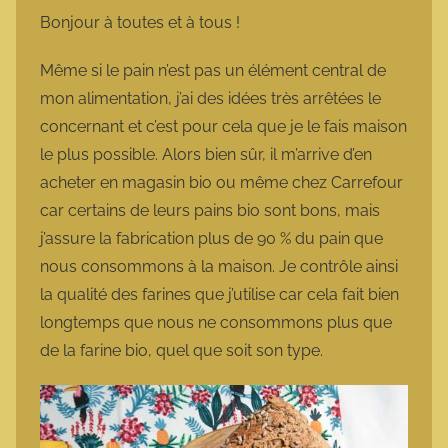
m
Bonjour à toutes et à tous !
a
r
Même si le pain n’est pas un élément central de
m
mon alimentation, j’ai des idées très arrêtées le
o
concernant et c’est pour cela que je le fais maison
t
le plus possible. Alors bien sûr, il m’arrive d’en
t
acheter en magasin bio ou même chez Carrefour
e
car certains de leurs pains bio sont bons, mais
j’assure la fabrication plus de 90 % du pain que
nous consommons à la maison. Je contrôle ainsi
la qualité des farines que j’utilise car cela fait bien
longtemps que nous ne consommons plus que
de la farine bio, quel que soit son type.