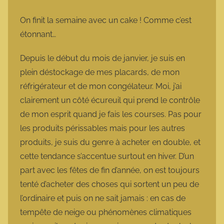
a
r
On finit la semaine avec un cake ! Comme c’est
m
étonnant…
o
t
Depuis le début du mois de janvier, je suis en
t
plein déstockage de mes placards, de mon
e
réfrigérateur et de mon congélateur. Moi, j’ai
clairement un côté écureuil qui prend le contrôle
de mon esprit quand je fais les courses. Pas pour
les produits périssables mais pour les autres
produits, je suis du genre à acheter en double, et
cette tendance s’accentue surtout en hiver. D’un
part avec les fêtes de fin d’année, on est toujours
tenté d’acheter des choses qui sortent un peu de
l’ordinaire et puis on ne sait jamais : en cas de
tempête de neige ou phénomènes climatiques