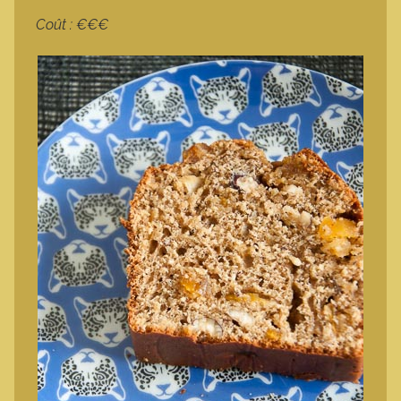
Coût : €€€