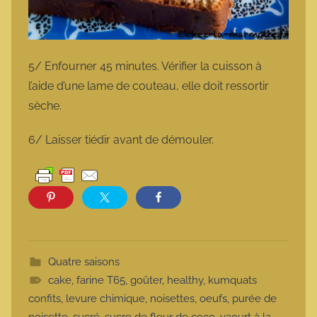
5/ Enfourner 45 minutes. Vérifier la cuisson à
l’aide d’une lame de couteau, elle doit ressortir
sèche.
6/ Laisser tiédir avant de démouler.
Quatre saisons
cake
,
farine T65
,
goûter
,
healthy
,
kumquats
confits
,
levure chimique
,
noisettes
,
oeufs
,
purée de
noisette
,
sucré
,
sucre de fleur de coco
,
yaourt à la