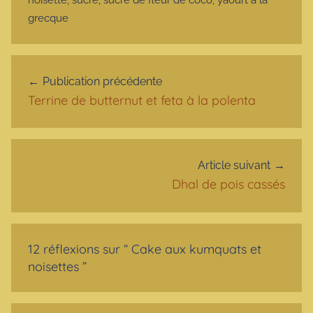
grecque
Navigation de l’article
Publication précédente
Terrine de butternut et feta à la polenta
Article suivant
Dhal de pois cassés
12 réflexions sur “
Cake aux kumquats et
noisettes
”