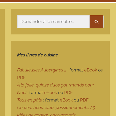
Rechercher
Recherch
Mes livres de cuisine
Fabuleuses Aubergines 2
: format
eBook
ou
PDF
À la folie, quinze duos gourmands pour
Noël
: format
eBook
ou
PDF
Tous en pâte
: format
eBook
ou
PDF
Un peu, beaucoup, passionnément…, 25
idées de cadeaux gourmands
: