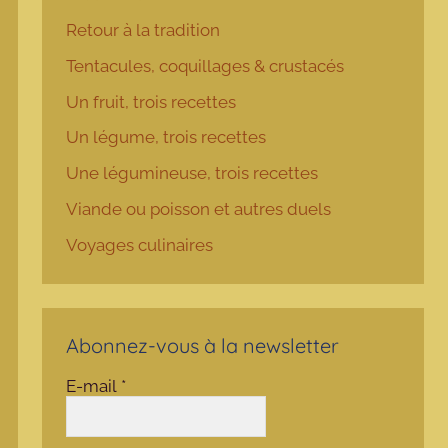
Retour à la tradition
Tentacules, coquillages & crustacés
Un fruit, trois recettes
Un légume, trois recettes
Une légumineuse, trois recettes
Viande ou poisson et autres duels
Voyages culinaires
Abonnez-vous à la newsletter
E-mail
*