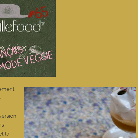
èrement
e
version,
ns
et la