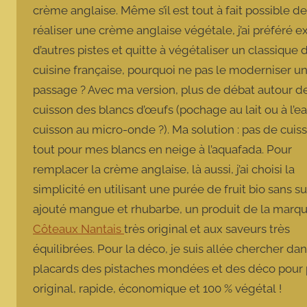
crème anglaise. Même s’il est tout à fait possible de
réaliser une crème anglaise végétale, j’ai préféré e
d’autres pistes et quitte à végétaliser un classique 
cuisine française, pourquoi ne pas le moderniser u
passage ? Avec ma version, plus de débat autour de
cuisson des blancs d’œufs (pochage au lait ou à l’e
cuisson au micro-onde ?). Ma solution : pas de cuis
tout pour mes blancs en neige à l’aquafada. Pour
remplacer la crème anglaise, là aussi, j’ai choisi la
simplicité en utilisant une purée de fruit bio sans s
ajouté mangue et rhubarbe, un produit de la marq
Côteaux Nantais
très original et aux saveurs très
équilibrées. Pour la déco, je suis allée chercher da
placards des pistaches mondées et des déco pour p
original, rapide, économique et 100 % végétal !