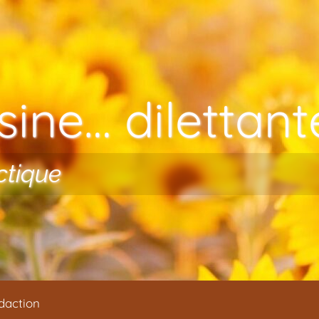
ine… dilettante
ctique
daction