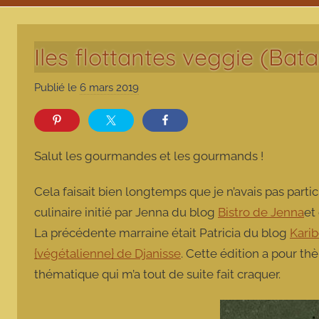
Iles flottantes veggie (Bata
Publié le
6 mars 2019
p
a
r
m
Salut les gourmandes et les gourmands !
a
r
Cela faisait bien longtemps que je n’avais pas partici
m
culinaire initié par Jenna du blog
Bistro de Jenna
et
o
La précédente marraine était Patricia du blog
Kari
t
{végétalienne} de Djanisse
. Cette édition a pour t
t
e
thématique qui m’a tout de suite fait craquer.