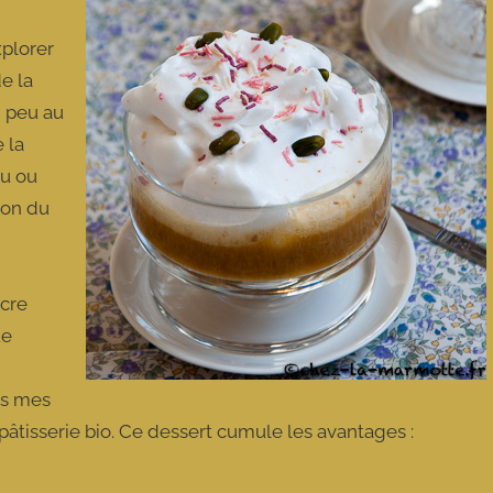
xplorer
de la
n peu au
 la
au ou
son du
ucre
ue
ns mes
âtisserie bio. Ce dessert cumule les avantages :