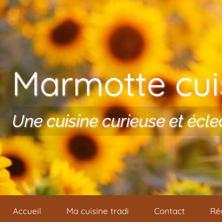
Aller au contenu
Marmotte cuis
Une cuisine curieuse et écle
Accueil
Ma cuisine tradi
Contact
Ré