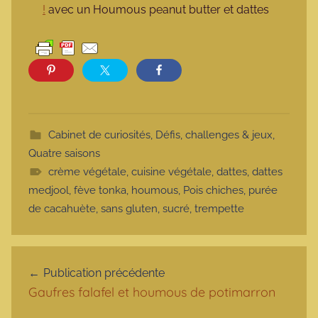
!
avec un Houmous peanut butter et dattes
Cabinet de curiosités
,
Défis, challenges & jeux
,
Quatre saisons
crème végétale
,
cuisine végétale
,
dattes
,
dattes
medjool
,
fève tonka
,
houmous
,
Pois chiches
,
purée
de cacahuète
,
sans gluten
,
sucré
,
trempette
Navigation de l’article
Publication précédente
Gaufres falafel et houmous de potimarron