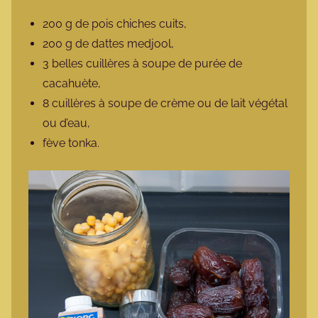
200 g de pois chiches cuits,
200 g de dattes medjool,
3 belles cuillères à soupe de purée de
cacahuète,
8 cuillères à soupe de crème ou de lait végétal
ou d’eau,
fève tonka.