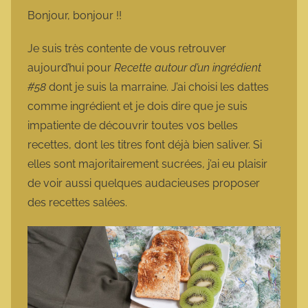
m
Bonjour, bonjour !!
a
r
Je suis très contente de vous retrouver
m
aujourd’hui pour
Recette autour d’un ingrédient
o
#58
dont je suis la marraine. J’ai choisi les dattes
t
comme ingrédient et je dois dire que je suis
t
impatiente de découvrir toutes vos belles
e
recettes, dont les titres font déjà bien saliver. Si
elles sont majoritairement sucrées, j’ai eu plaisir
de voir aussi quelques audacieuses proposer
des recettes salées.