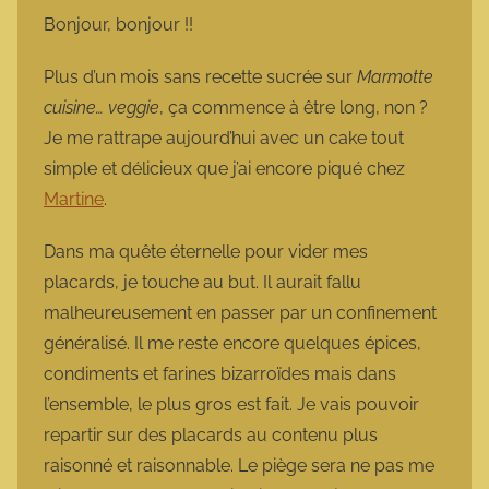
m
Bonjour, bonjour !!
a
r
Plus d’un mois sans recette sucrée sur
Marmotte
m
cuisine… veggie
, ça commence à être long, non ?
o
Je me rattrape aujourd’hui avec un cake tout
t
simple et délicieux que j’ai encore piqué chez
t
Martine
.
e
Dans ma quête éternelle pour vider mes
placards, je touche au but. Il aurait fallu
malheureusement en passer par un confinement
généralisé. Il me reste encore quelques épices,
condiments et farines bizarroïdes mais dans
l’ensemble, le plus gros est fait. Je vais pouvoir
repartir sur des placards au contenu plus
raisonné et raisonnable. Le piège sera ne pas me