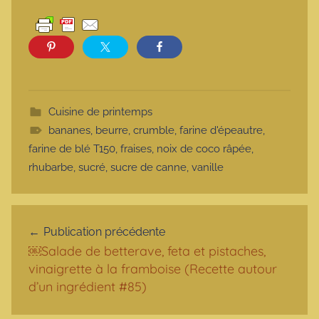
Cuisine de printemps
bananes
,
beurre
,
crumble
,
farine d'épeautre
,
farine de blé T150
,
fraises
,
noix de coco râpée
,
rhubarbe
,
sucré
,
sucre de canne
,
vanille
Navigation de l’article
Publication précédente
￼Salade de betterave, feta et pistaches,
vinaigrette à la framboise (Recette autour
d’un ingrédient #85)