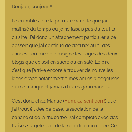
m
Bonjour, bonjour !!
a
r
Le crumble a été la première recette que j’ai
m
maîtrisé du temps ou je ne faisais pas du tout la
o
cuisine. J’ai donc un attachement particulier à ce
t
dessert que j’ai continué de décliner au fil des
t
années comme en témoigne les pages des deux
e
blogs que ce soit en sucré ou en salé. Le pire,
c’est que j’arrive encore à trouver de nouvelles
idées grâce notamment à mes amies bloggeuses
qui ne manquent jamais d’idées gourmandes.
C’est donc chez Manue (
Hum, ça sent bon !
) que
j’ai trouvé l’idée de base, l’association de la
banane et de la rhubarbe. J’ai complété avec des
fraises surgelées et de la noix de coco râpée. Ce