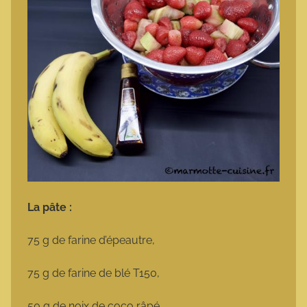
La pâte :
75 g de farine d’épeautre,
75 g de farine de blé T150,
50 g de noix de coco râpé,