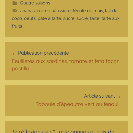
Quatre saisons
ananas
,
crème pâtissière
,
fécule de maïs
,
lait de
coco
,
oeufs
,
pâte à tarte
,
sucre
,
sucré
,
tarte
,
tarte aux
fruits
Navigation de l’article
Publication précédente
Feuilletés aux sardines, tomate et feta façon
pastilla
Article suivant
Taboulé d’épeautre vert au fenouil
32 réflexions sur “
Tarte ananas et noix de