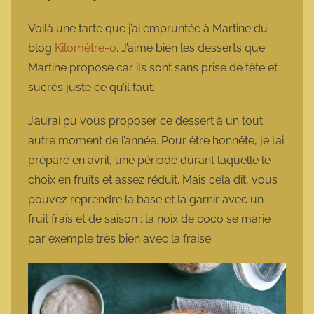
a
r
Voilà une tarte que j’ai empruntée à Martine du
m
blog
Kilomètre-0
. J’aime bien les desserts que
o
Martine propose car ils sont sans prise de tête et
t
sucrés juste ce qu’il faut.
t
e
J’aurai pu vous proposer ce dessert à un tout
autre moment de l’année. Pour être honnête, je l’ai
préparé en avril, une période durant laquelle le
choix en fruits et assez réduit. Mais cela dit, vous
pouvez reprendre la base et la garnir avec un
fruit frais et de saison : la noix de coco se marie
par exemple très bien avec la fraise.