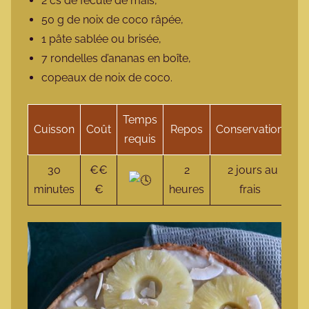
2 cs de fécule de maïs,
50 g de noix de coco râpée,
1 pâte sablée ou brisée,
7 rondelles d’ananas en boîte,
copeaux de noix de coco.
Temps
Cuisson
Coût
Repos
Conservation
S
requis
30
€€
2
2 jours au
V
minutes
€
heures
frais