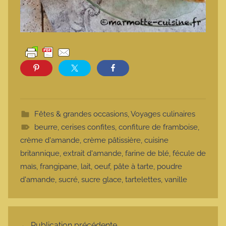
Fêtes & grandes occasions
,
Voyages culinaires
beurre
,
cerises confites
,
confiture de framboise
,
crème d'amande
,
crème pâtissière
,
cuisine
britannique
,
extrait d'amande
,
farine de blé
,
fécule de
maïs
,
frangipane
,
lait
,
oeuf
,
pâte à tarte
,
poudre
d'amande
,
sucré
,
sucre glace
,
tartelettes
,
vanille
Navigation de l’article
Publication précédente