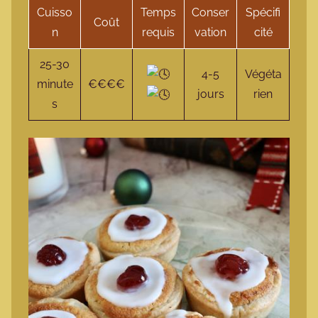
Cuisso
Temps
Conser
Spécifi
Coût
n
requis
vation
cité
25-30
4-5
Végéta
minute
€€€€
jours
rien
s