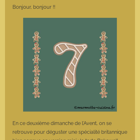
m
Bonjour, bonjour !!
a
r
m
o
t
t
e
En ce deuxième dimanche de l’Avent, on se
retrouve pour déguster une spécialité britannique